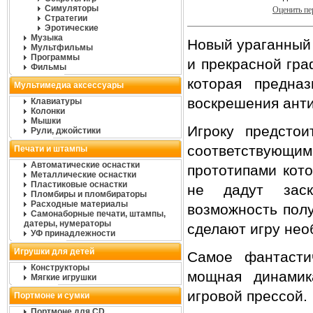
Симуляторы
Оценить п
Стратегии
Эротические
Музыка
Новый ураганный
Мультфильмы
Программы
и прекрасной гра
Фильмы
которая предна
Мультимедиа аксессуары
воскрешения анти
Клавиатуры
Колонки
Мышки
Игроку предсто
Рули, джойстики
соответствующ
Печати и штампы
Автоматические оснастки
прототипами кот
Металлические оснастки
Пластиковые оснастки
не дадут заск
Пломбиры и пломбираторы
Расходные материалы
возможность пол
Самонаборные печати, штампы,
датеры, нумераторы
сделают игру нео
УФ принадлежности
Игрушки для детей
Самое фантастич
Конструкторы
мощная динамик
Мягкие игрушки
игровой прессой.
Портмоне и сумки
Портмоне для CD