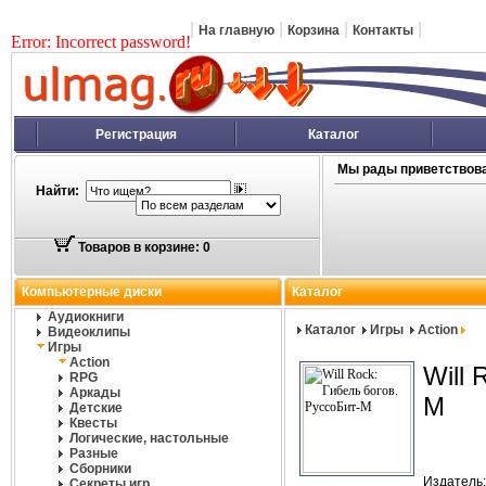
|
|
|
|
На главную
Корзина
Контакты
Error: Incorrect password!
Регистрация
Каталог
Мы рады приветствова
Найти:
Товаров в корзине: 0
Компьютерные диски
Каталог
Аудиокниги
Каталог
Игры
Action
Видеоклипы
Игры
Action
Will 
RPG
Аркады
М
Детские
Квесты
Логические, настольные
Разные
Сборники
Издатель
Секреты игр