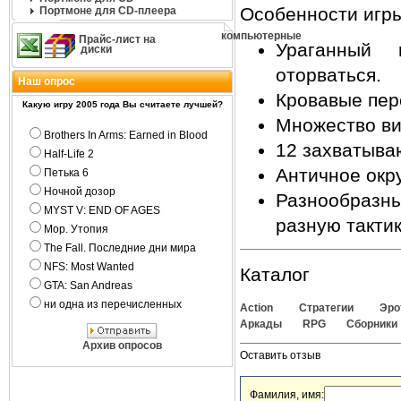
Особенности игры
Портмоне для CD-плеера
компьютерные
Прайс-лист на
Ураганный 
диски
оторваться.
Наш опрос
Кровавые пер
Какую игру 2005 года Вы считаете лучшей?
Множество ви
Brothers In Arms: Earned in Blood
12 захватыва
Half-Life 2
Античное окр
Петька 6
Ночной дозор
Разнообразны
MYST V: END OF AGES
разную тактик
Мор. Утопия
The Fall. Последние дни мира
NFS: Most Wanted
Каталог
GTA: San Andreas
ни одна из перечисленных
Action
Стратегии
Эро
Аркады
RPG
Сборники
Архив опросов
Оставить отзыв
Фамилия, имя: