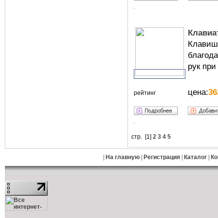
Клавиат
Клавиш
благода
рук при
цена:
36
рейтинг
стр. [
1
]
2
3
4
5
|
На главную
|
Регистрация
|
Каталог
|
Ко