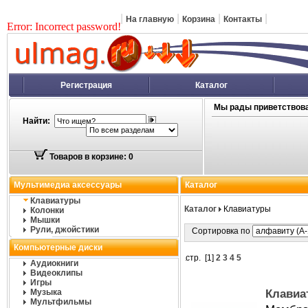
|
|
|
|
На главную
Корзина
Контакты
Error: Incorrect password!
Регистрация
Каталог
Мы рады приветствова
Найти:
Товаров в корзине: 0
Мультимедиа аксессуары
Каталог
Клавиатуры
Каталог
Клавиатуры
Колонки
Мышки
Рули, джойстики
Сортировка по
Компьютерные диски
стр. [
1
]
2
3
4
5
Аудиокниги
Видеоклипы
Игры
Музыка
Клавиа
Мультфильмы