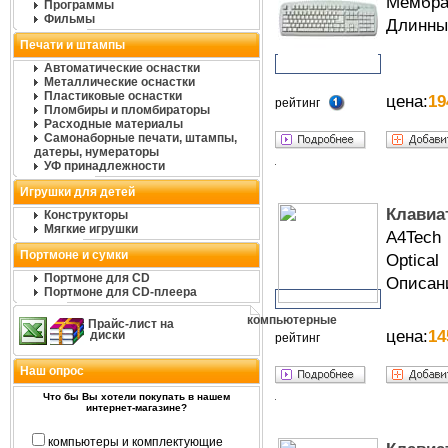
Мембран
Программы
Фильмы
Длинный
Печати и штампы
Автоматические оснастки
Металлические оснастки
Пластиковые оснастки
цена:
19
рейтинг
Пломбиры и пломбираторы
Расходные материалы
Самонаборные печати, штампы,
датеры, нумераторы
УФ принадлежности
Игрушки для детей
Клавиа
Конструкторы
Мягкие игрушки
A4Tech
Портмоне и сумки
Optical
Портмоне для CD
Описан
Портмоне для CD-плеера
компьютерные
Прайс-лист на
цена:
14
диски
рейтинг
Наш опрос
Что бы Вы хотели покупать в нашем
интернет-магазине?
компьютеры и комплектующие