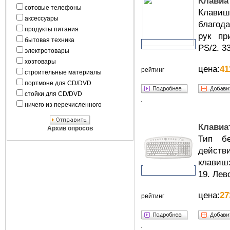
Клавиа
сотовые телефоны
Клавиш
аксессуары
благода
продукты питания
рук пр
бытовая техника
PS/2. 3
электротовары
хозтовары
цена:
41
рейтинг
строительные материалы
портмоне для CD/DVD
стойки для CD/DVD
ничего из перечисленного
Клавиат
Архив опросов
Тип бе
действ
клавиш
19. Лев
цена:
27
рейтинг