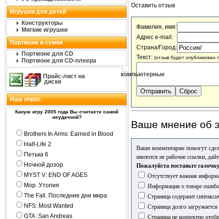
Оставить отзыв
Игрушки для детей
Конструкторы
Фамилия, имя:
Мягкие игрушки
Адрес e-mail:
Портмоне и сумки
Страна/Город:
Портмоне для CD
Текст:
(отзыв будет опубликован 
Портмоне для CD-плеера
компьютерные
Прайс-лист на
диски
Наш опрос
Какую игру 2005 года Вы считаете самой
неудачной?
Ваше мнение об э
Brothers In Arms: Earned in Blood
Half-Life 2
Ваши комментарии помогут сдел
Петька 6
имеются не рабочие ссылки, дайт
Ночной дозор
Пожалуйста поставьте галочку
MYST V: END OF AGES
Отсутствует важная информа
Мор. Утопия
Информация о товаре ошиб
The Fall. Последние дни мира
Страница содержит синтакси
NFS: Most Wanted
Страница долго загружается
GTA: San Andreas
Страница не корректно отобр