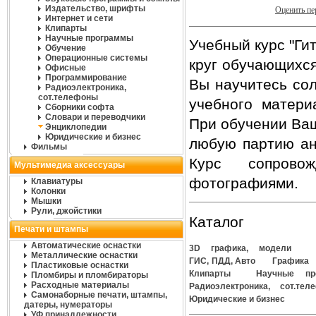
Издательство, шрифты
Оценить п
Интернет и сети
Клипарты
Научные программы
Учебный курс "Ги
Обучение
Операционные системы
круг обучающихся:
Офисные
Программирование
Вы научитесь сол
Радиоэлектроника,
сот.телефоны
учебного матери
Сборники софта
Словари и переводчики
При обучении Ваш
Энциклопедии
Юридические и бизнес
любую партию ан
Фильмы
Курс сопрово
Мультимедиа аксессуары
фотографиями.
Клавиатуры
Колонки
Мышки
Рули, джойстики
Каталог
Печати и штампы
Автоматические оснастки
3D графика, модели
Металлические оснастки
ГИС, ПДД, Авто
Графика
Пластиковые оснастки
Клипарты
Научные пр
Пломбиры и пломбираторы
Расходные материалы
Радиоэлектроника, сот.тел
Самонаборные печати, штампы,
Юридические и бизнес
датеры, нумераторы
УФ принадлежности