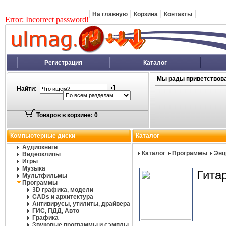
|
|
|
|
На главную
Корзина
Контакты
Error: Incorrect password!
Регистрация
Каталог
Мы рады приветствова
Найти:
Товаров в корзине: 0
Компьютерные диски
Каталог
Аудиокниги
Каталог
Программы
Энц
Видеоклипы
Игры
Музыка
Гита
Мультфильмы
Программы
3D графика, модели
CADs и архитектура
Антивирусы, утилиты, драйвера
ГИС, ПДД, Авто
Графика
Звуковые программы и сэмплы