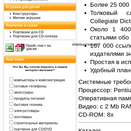
Более 25 000
Игрушки для детей
Толковый сл
Конструкторы
Мягкие игрушки
Collegiate Dic
Портмоне и сумки
Около 1 400
Портмоне для CD
статьями обо
Портмоне для CD-плеера
167 000 ссыл
компьютерные
Прайс-лист на
диски
издателями э
Наш опрос
Простая в ис
Что бы Вы хотели покупать в нашем
Удобный план
интернет-магазине?
компьютеры и комплектующие
Системные требо
сотовые телефоны
Процессор: Penti
аксессуары
Оперативная памя
продукты питания
бытовая техника
Видео: c 2 Mb R
электротовары
CD-ROM: 8х
хозтовары
строительные материалы
портмоне для CD/DVD
Каталог