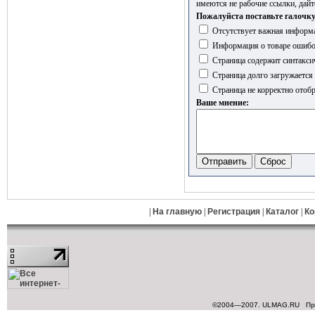
имеются не рабочие ссылки, дайт
Пожалуйста поставьте галочку
Отсутствует важная информа
Информация о товаре ошиб
Страница содержит синтакси
Страница долго загружается
Страница не корректно отобр
Ваше мнение:
|
На главную
|
Регистрация
|
Каталог
|
Ко
©2004—2007. ULMAG.RU
Пр