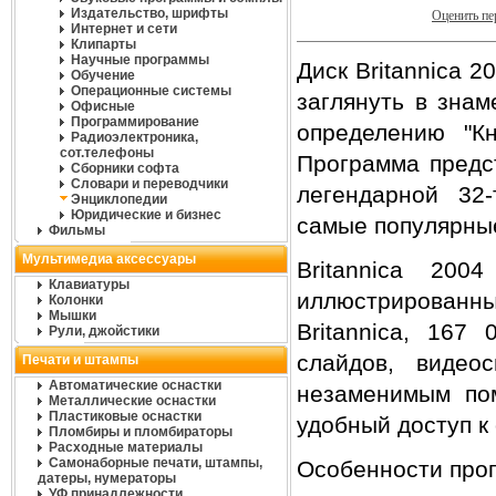
Издательство, шрифты
Оценить п
Интернет и сети
Клипарты
Научные программы
Диск Britannica 
Обучение
Операционные системы
заглянуть в зна
Офисные
Программирование
определению "Кн
Радиоэлектроника,
сот.телефоны
Программа предс
Сборники софта
Словари и переводчики
легендарной 32
Энциклопедии
Юридические и бизнес
самые популярные
Фильмы
Мультимедиа аксессуары
Britannica 20
Клавиатуры
иллюстрированн
Колонки
Мышки
Britannica, 167
Рули, джойстики
слайдов, видео
Печати и штампы
Автоматические оснастки
незаменимым по
Металлические оснастки
Пластиковые оснастки
удобный доступ к
Пломбиры и пломбираторы
Расходные материалы
Самонаборные печати, штампы,
Особенности про
датеры, нумераторы
УФ принадлежности