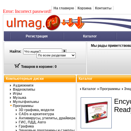
|
|
|
|
На главную
Корзина
Контакты
Error: Incorrect password!
Регистрация
Каталог
Мы рады приветствова
Найти:
Товаров в корзине: 0
Компьютерные диски
Каталог
Аудиокниги
Каталог
Программы
Энц
Видеоклипы
Игры
Музыка
Encyc
Мультфильмы
Программы
Read
3D графика, модели
CADs и архитектура
Антивирусы, утилиты, драйвера
ГИС, ПДД, Авто
Графика
Звуковые программы и сэмплы