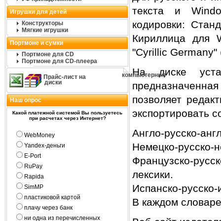
текста и Windo
Игрушки для детей
кодировки: Стан
Конструкторы
Мягкие игрушки
Кириллица для Wi
Портмоне и сумки
"Cyrillic Germany"
Портмоне для CD
Портмоне для CD-плеера
На диске устан
компьютерные
Прайс-лист на
диски
предназначенна
позволяет редакт
Наш опрос
экспортировать с
Какой платежной системой Вы пользуетесь
при расчетах через Интернет?
Англо-русско-анг
WebMoney
Немецко-русско-н
Yandex-деньги
E-Port
Французско-рус
RuPay
лексики.
Rapida
Испанско-русско-
SimMP
пластиковой картой
В каждом словаре
плачу через банк
ни одна из перечисленных