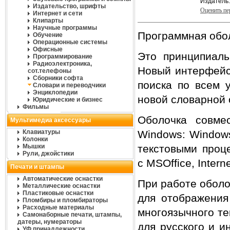
Издатель
Издательство, шрифты
Оценить п
Интернет и сети
Клипарты
Научные программы
Программная обол
Обучение
Операционные системы
Офисные
Это принципиаль
Программирование
Радиоэлектроника,
Новый интерфейс
сот.телефоны
Сборники софта
поиска по всем 
Словари и переводчики
Энциклопедии
новой словарной 
Юридические и бизнес
Фильмы
Оболочка совме
Мультимедиа аксессуары
Клавиатуры
Windows: Windows
Колонки
Мышки
текстовыми проц
Рули, джойстики
с MSOffice, Inter
Печати и штампы
Автоматические оснастки
При работе оболо
Металлические оснастки
Пластиковые оснастки
для отображения
Пломбиры и пломбираторы
Расходные материалы
многоязычного те
Самонаборные печати, штампы,
датеры, нумераторы
для русского и и
УФ принадлежности