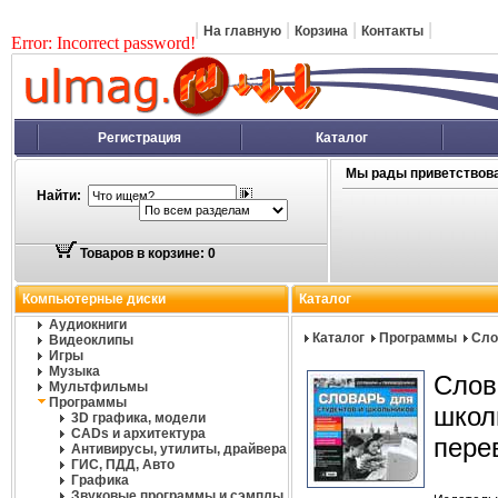
|
|
|
|
На главную
Корзина
Контакты
Error: Incorrect password!
Регистрация
Каталог
Мы рады приветствова
Найти:
Товаров в корзине: 0
Компьютерные диски
Каталог
Аудиокниги
Каталог
Программы
Сло
Видеоклипы
Игры
Музыка
Слов
Мультфильмы
Программы
школ
3D графика, модели
CADs и архитектура
пере
Антивирусы, утилиты, драйвера
ГИС, ПДД, Авто
Графика
Звуковые программы и сэмплы