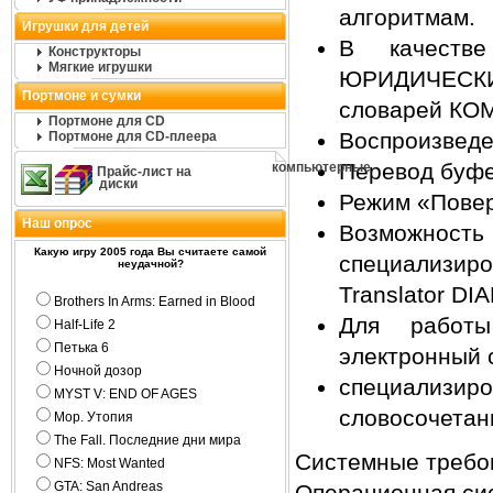
алгоритмам.
Игрушки для детей
В качеств
Конструкторы
Мягкие игрушки
ЮРИДИЧЕСКИЙ
Портмоне и сумки
словарей КОМ
Портмоне для CD
Воспроизведен
Портмоне для CD-плеера
Перевод буфе
компьютерные
Прайс-лист на
диски
Режим «Повер
Наш опрос
Возможно
Какую игру 2005 года Вы считаете самой
специализир
неудачной?
Translator DI
Brothers In Arms: Earned in Blood
Для работы
Half-Life 2
Петька 6
электронный с
Ночной дозор
специализи
MYST V: END OF AGES
словосочетан
Мор. Утопия
The Fall. Последние дни мира
Системные требо
NFS: Most Wanted
GTA: San Andreas
Операционная си