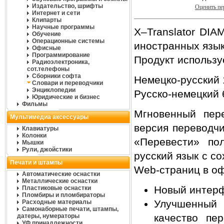
Издательство, шрифты
Оценить п
Интернет и сети
Клипарты
Научные программы
X–Translator DI
Обучение
Операционные системы
иностранных язык
Офисные
Программирование
Продукт используе
Радиоэлектроника,
сот.телефоны
Сборники софта
Немецко-русский 
Словари и переводчики
Энциклопедии
Русско-немецкий 
Юридические и бизнес
Фильмы
Мгновенный пер
Мультимедиа аксессуары
версия переводчи
Клавиатуры
Колонки
«Перевести» по
Мышки
Рули, джойстики
русский язык с с
Печати и штампы
Web-страниц в о
Автоматические оснастки
Металлические оснастки
Новый интерфе
Пластиковые оснастки
Пломбиры и пломбираторы
Улучшенный 
Расходные материалы
Самонаборные печати, штампы,
качество пе
датеры, нумераторы
УФ принадлежности