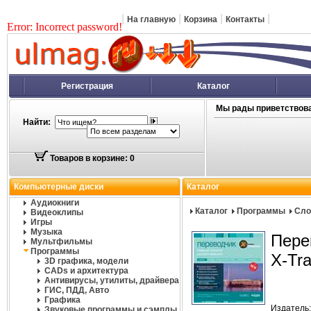
|
|
|
|
На главную
Корзина
Контакты
Error: Incorrect password!
Регистрация
Каталог
Мы рады приветствова
Найти:
Товаров в корзине: 0
Компьютерные диски
Каталог
Аудиокниги
Каталог
Программы
Сло
Видеоклипы
Игры
Музыка
Пере
Мультфильмы
Программы
X-Tr
3D графика, модели
CADs и архитектура
Антивирусы, утилиты, драйвера
ГИС, ПДД, Авто
Графика
Издатель
Звуковые программы и сэмплы