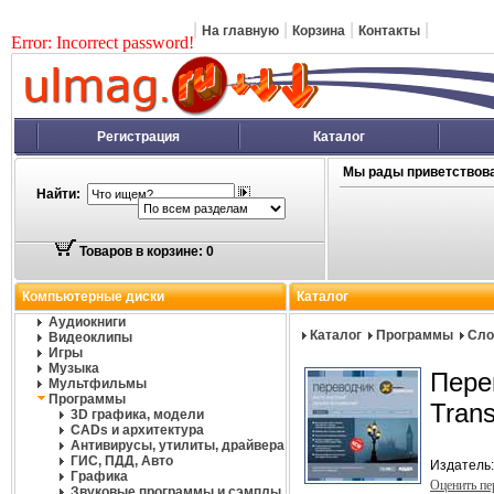
|
|
|
|
На главную
Корзина
Контакты
Error: Incorrect password!
Регистрация
Каталог
Мы рады приветствова
Найти:
Товаров в корзине: 0
Компьютерные диски
Каталог
Аудиокниги
Каталог
Программы
Сло
Видеоклипы
Игры
Музыка
Перев
Мультфильмы
Программы
Tran
3D графика, модели
CADs и архитектура
Антивирусы, утилиты, драйвера
ГИС, ПДД, Авто
Издатель
Графика
Оценить п
Звуковые программы и сэмплы