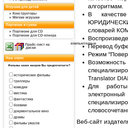
алгоритмам.
Игрушки для детей
В качеств
Конструкторы
Мягкие игрушки
ЮРИДИЧЕСКИЙ
Портмоне и сумки
словарей КОМ
Портмоне для CD
Портмоне для CD-плеера
Воспроизведен
компьютерные
Прайс-лист на
Перевод буфе
диски
Режим "Поверх
Наш опрос
Возможно
Фильмы каких жанров Вы предпочитаете?
специализир
исторические фильмы
Translator DI
триллеры
Для работы
комедии
электронны
мистика
фантастика
специализи
боевики
словосочетан
документальное кино
драмы
Веб-сайт издателя
фильмы ужасов