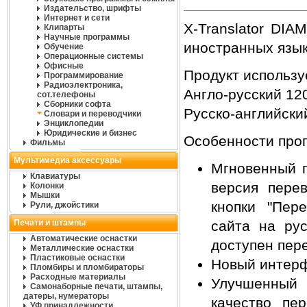
Издательство, шрифты
Интернет и сети
X-Translator DI
Клипарты
Научные программы
иностранных язык
Обучение
Операционные системы
Офисные
Продукт используе
Программирование
Радиоэлектроника,
Англо-русский 12
сот.телефоны
Сборники софта
Русско-английски
Словари и переводчики
Энциклопедии
Юридические и бизнес
Особенности про
Фильмы
Мультимедиа аксессуары
Мгновенный п
Клавиатуры
версия пере
Колонки
Мышки
кнопки "Пер
Рули, джойстики
Печати и штампы
сайта на рус
Автоматические оснастки
доступен пер
Металлические оснастки
Пластиковые оснастки
Новый интерфе
Пломбиры и пломбираторы
Расходные материалы
Улучшенный 
Самонаборные печати, штампы,
датеры, нумераторы
качество пе
УФ принадлежности