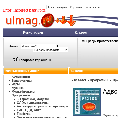
|
|
|
|
На главную
Корзина
Контакты
Error: Incorrect password!
Регистрация
Каталог
Мы рады приветствова
Найти:
Товаров в корзине: 0
Компьютерные диски
Каталог
Аудиокниги
Каталог
Программы
Юри
Видеоклипы
Игры
Музыка
Адво
Мультфильмы
Программы
3D графика, модели
CADs и архитектура
Антивирусы, утилиты, драйвера
ГИС, ПДД, Авто
Графика
Оценить п
Звуковые программы и сэмплы