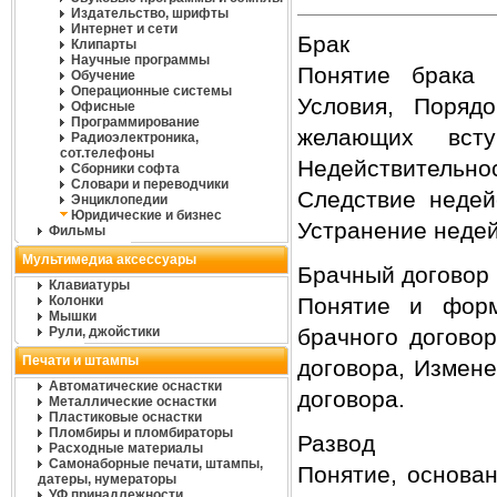
Издательство, шрифты
Интернет и сети
Брак
Клипарты
Научные программы
Понятие брака 
Обучение
Операционные системы
Условия, Поряд
Офисные
Программирование
желающих всту
Радиоэлектроника,
сот.телефоны
Недействительн
Сборники софта
Словари и переводчики
Следствие недей
Энциклопедии
Юридические и бизнес
Устранение недей
Фильмы
Мультимедиа аксессуары
Брачный договор
Клавиатуры
Колонки
Понятие и форм
Мышки
Рули, джойстики
брачного догово
Печати и штампы
договора, Измене
Автоматические оснастки
договора.
Металлические оснастки
Пластиковые оснастки
Пломбиры и пломбираторы
Развод
Расходные материалы
Самонаборные печати, штампы,
Понятие, основан
датеры, нумераторы
УФ принадлежности