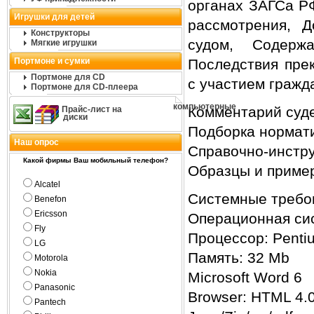
органах ЗАГСа РФ
Игрушки для детей
рассмотрения, Д
Конструкторы
судом, Содерж
Мягкие игрушки
Портмоне и сумки
Последствия пре
Портмоне для CD
с участием гражд
Портмоне для CD-плеера
компьютерные
Комментарий суде
Прайс-лист на
диски
Подборка нормати
Наш опрос
Справочно-инстр
Какой фирмы Ваш мобильный телефон?
Образцы и приме
Alcatel
Системные требо
Benefon
Ericsson
Операционная сис
Fly
Процессор: Penti
LG
Память: 32 Mb
Motorola
Nokia
Microsoft Word 6
Panasonic
Browser: HTML 4.
Pantech