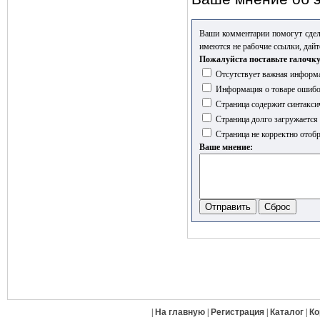
Ваши комментарии помогут сдел
имеются не рабочие ссылки, дайт
Пожалуйста поставьте галочку
Отсутствует важная информа
Информация о товаре ошиб
Страница содержит синтакси
Страница долго загружается
Страница не корректно отобр
Ваше мнение:
|
На главную
|
Регистрация
|
Каталог
|
Ко