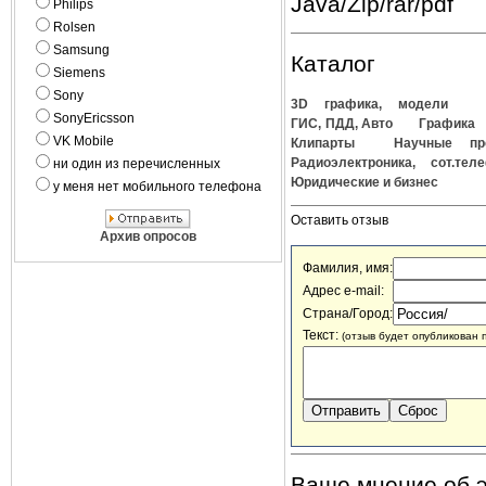
Java/Zip/rar/pdf
Philips
Rolsen
Samsung
Каталог
Siemens
Sony
3D графика, модели
SonyEricsson
ГИС, ПДД, Авто
Графика
VK Mobile
Клипарты
Научные пр
Радиоэлектроника, сот.тел
ни один из перечисленных
Юридические и бизнес
у меня нет мобильного телефона
Оставить отзыв
Архив опросов
Фамилия, имя:
Адрес e-mail:
Страна/Город:
Текст:
(отзыв будет опубликован 
Ваше мнение об э