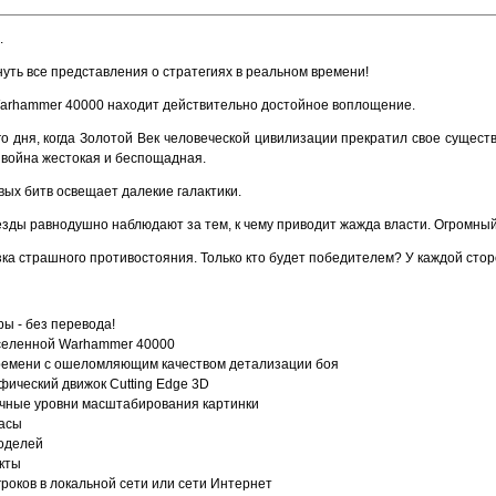
.
уть все представления о стратегиях в реальном времени!
Warhammer 40000 находит действительно достойное воплощение.
о дня, когда Золотой Век человеческой цивилизации прекратил свое существ
 война жестокая и беспощадная.
вых битв освещает далекие галактики.
езды равнодушно наблюдают за тем, к чему приводит жажда власти. Огромный
язка страшного противостояния. Только кто будет победителем? У каждой сто
ры - без перевода!
вселенной Warhammer 40000
времени с ошеломляющим качеством детализации боя
ический движок Cutting Edge 3D
ичные уровни масштабирования картинки
асы
оделей
кты
гроков в локальной сети или сети Интернет