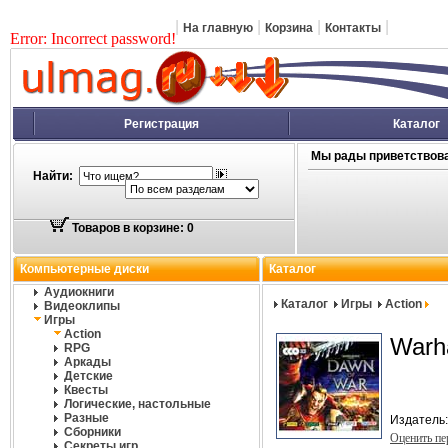
|
|
|
|
На главную
Корзина
Контакты
Error: Incorrect password!
Регистрация
Каталог
Мы рады приветствова
Найти:
Товаров в корзине: 0
Компьютерные диски
Каталог
Аудиокниги
Каталог
Игры
Action
Видеоклипы
Игры
Action
Warh
RPG
Аркады
Детские
Квесты
Логические, настольные
Разные
Издатель
Сборники
Оценить п
Секреты игр