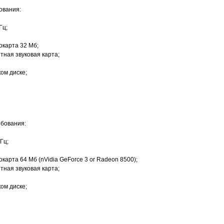
ования:
Гц;
окарта 32 Мб;
тная звуковая карта;
ом диске;
бования:
ГГц;
карта 64 Мб (nVidia GeForce 3 or Radeon 8500);
тная звуковая карта;
ом диске;