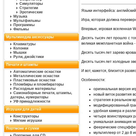
Симуляторы
Стратегии
Языки интерфейса: английский
Эротические
Музыка
Игра, которая должна переверн
Мультфильмы
Программы
Впервые, игровая вселенная 
Фильмы
Мультимедиа аксессуары
Десять тысяч лет прошло с тог
великая межпланетная война -
Клавиатуры
Колонки
Мышки
Десять тысяч лет зарево крова
Рули, джойстики
Десять тысяч лет холодные зв
Печати и штампы
И вот, кажется, близится разв
Автоматические оснастки
Металлические оснастки
Особенности:
Пластиковые оснастки
Пломбиры и пломбираторы
Расходные материалы
оригинальная версия иг
Самонаборные печати, штампы,
новый виток развития 
датеры, нумераторы
стратегия в реальном 
УФ принадлежности
модифицированный граф
Игрушки для детей
удобная камера и разл
Конструкторы
четыре воинствующих р
Мягкие игрушки
уникальная анимация м
феерические спецэффе
Портмоне и сумки
мультиплеер от 2 до 8 и
Портмоне для CD