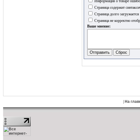
Информация о товаре ошиб
Страница содержит синтакси
Страница долго загружается
Страница не корректно отобр
Ваше мнение:
|
На глав