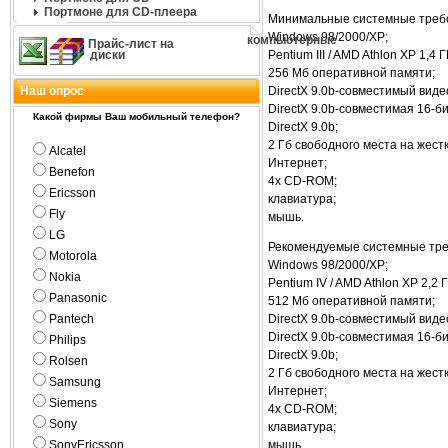
Портмоне для CD-плеера
Минимальные системные треб
Windows 98/2000/XP;
компьютерные
Прайс-лист на
диски
Pentium III / AMD Athlon XP 1,4 Г
256 Мб оперативной памяти;
Наш опрос
DirectX 9.0b-совместимый виде
DirectX 9.0b-совместимая 16-би
Какой фирмы Ваш мобильный телефон?
DirectX 9.0b;
2 Гб свободного места на жестк
Alcatel
Интернет;
Benefon
4х CD-ROM;
Ericsson
клавиатура;
Fly
мышь.
LG
Рекомендуемые системные тре
Motorola
Windows 98/2000/XP;
Nokia
Pentium IV / AMD Athlon XP 2,2 
Panasonic
512 Мб оперативной памяти;
Pantech
DirectX 9.0b-совместимый видео
DirectX 9.0b-совместимая 16-би
Philips
DirectX 9.0b;
Rolsen
2 Гб свободного места на жестк
Samsung
Интернет;
Siemens
4х CD-ROM;
Sony
клавиатура;
SonyEricsson
мышь.