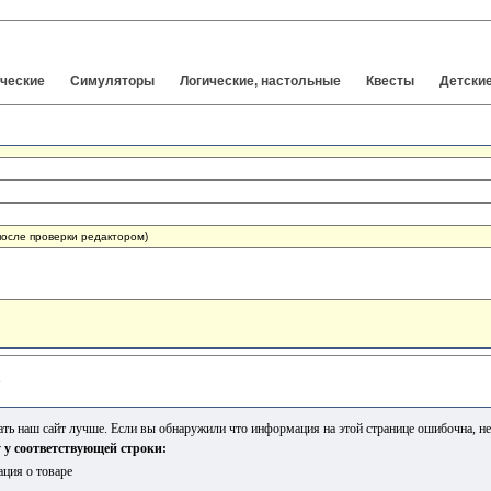
ческие
Симуляторы
Логические, настольные
Квесты
Детски
после проверки редактором)
е
ь наш сайт лучше. Если вы обнаружили что информация на этой странице ошибочна, не 
 у соответствующей строки:
ция о товаре