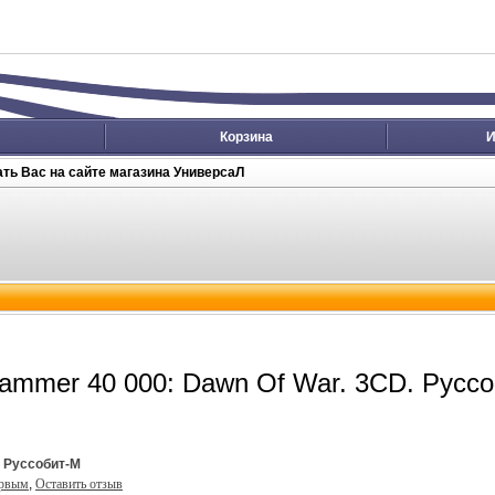
Корзина
И
ть Вас на сайте магазина УниверсаЛ
ammer 40 000: Dawn Of War. 3CD. Русс
:
Руссобит-М
ервым
,
Оставить отзыв