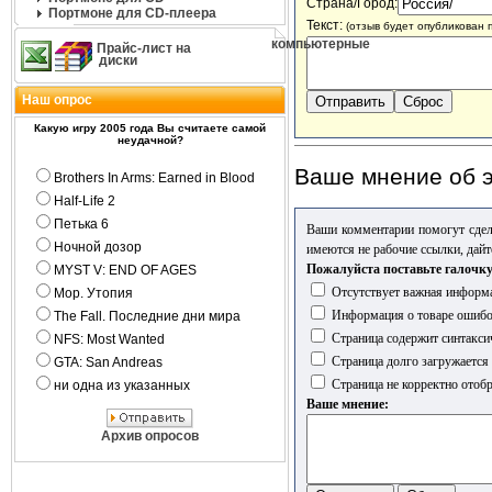
Страна/Город:
Портмоне для CD-плеера
Текст:
(отзыв будет опубликован 
компьютерные
Прайс-лист на
диски
Наш опрос
Какую игру 2005 года Вы считаете самой
неудачной?
Ваше мнение об э
Brothers In Arms: Earned in Blood
Half-Life 2
Петька 6
Ваши комментарии помогут сдел
Ночной дозор
имеются не рабочие ссылки, дайт
Пожалуйста поставьте галочку
MYST V: END OF AGES
Отсутствует важная информа
Мор. Утопия
Информация о товаре ошиб
The Fall. Последние дни мира
Страница содержит синтакси
NFS: Most Wanted
Страница долго загружается
GTA: San Andreas
Страница не корректно отобр
ни одна из указанных
Ваше мнение:
Архив опросов