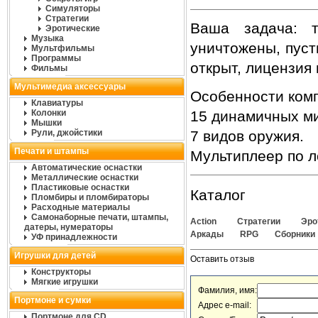
Симуляторы
Стратегии
Ваша задача: т
Эротические
Музыка
уничтожены, пуст
Мультфильмы
Программы
открыт, лицензия
Фильмы
Мультимедиа аксессуары
Особенности комп
Клавиатуры
Колонки
15 динамичных ми
Мышки
Рули, джойстики
7 видов оружия.
Печати и штампы
Мультиплеер по л
Автоматические оснастки
Металлические оснастки
Пластиковые оснастки
Каталог
Пломбиры и пломбираторы
Расходные материалы
Самонаборные печати, штампы,
Action
Стратегии
Эро
датеры, нумераторы
Аркады
RPG
Сборники
УФ принадлежности
Игрушки для детей
Оставить отзыв
Конструкторы
Мягкие игрушки
Фамилия, имя:
Портмоне и сумки
Адрес e-mail:
Портмоне для CD