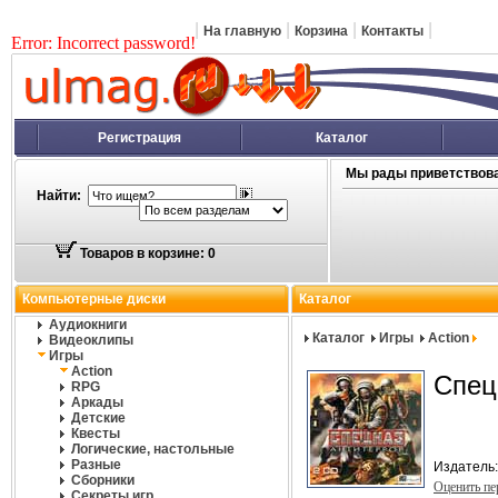
|
|
|
|
На главную
Корзина
Контакты
Error: Incorrect password!
Регистрация
Каталог
Мы рады приветствова
Найти:
Товаров в корзине: 0
Компьютерные диски
Каталог
Аудиокниги
Каталог
Игры
Action
Видеоклипы
Игры
Action
Спец
RPG
Аркады
Детские
Квесты
Логические, настольные
Разные
Издатель
Сборники
Оценить п
Секреты игр