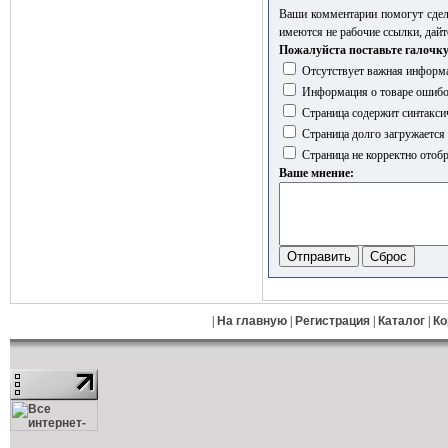
Ваши комментарии помогут сдел
имеются не рабочие ссылки, дайт
Пожалуйста поставьте галочку
Отсутствует важная информа
Информация о товаре ошиб
Страница содержит синтакси
Страница долго загружается
Страница не корректно отобр
Ваше мнение:
|
На главную
|
Регистрация
|
Каталог
|
Ко