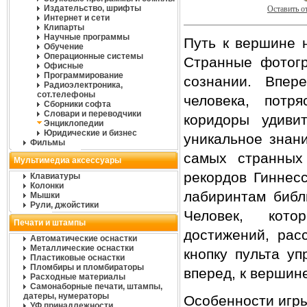
Издательство, шрифты
Оставить о
Интернет и сети
Клипарты
Научные программы
Путь к вершине н
Обучение
Операционные системы
Странные фотог
Офисные
Программирование
сознании. Впер
Радиоэлектроника,
сот.телефоны
человека, потр
Сборники софта
Словари и переводчики
коридоры удиви
Энциклопедии
Юридические и бизнес
уникальное знан
Фильмы
самых странных
Мультимедиа аксессуары
рекордов Гиннесc
Клавиатуры
Колонки
лабиринтам библ
Мышки
Рули, джойстики
Человек, кото
Печати и штампы
достижений, рас
Автоматические оснастки
Металлические оснастки
кнопку пульта у
Пластиковые оснастки
Пломбиры и пломбираторы
вперед, к вершин
Расходные материалы
Самонаборные печати, штампы,
датеры, нумераторы
Особенности игры
УФ принадлежности