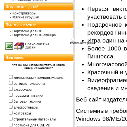
Игрушки для детей
Первая викт
Конструкторы
участвовать 
Мягкие игрушки
Подарочное ю
Портмоне и сумки
Портмоне для CD
рекордов Гин
Портмоне для CD-плеера
Игра один на 
компьютерные
Прайс-лист на
Более 1000 в
диски
Гиннесса.
Наш опрос
Многочасовой
Что бы Вы хотели покупать в нашем
интернет-магазине?
Красочный и 
компьютеры и комплектующие
Видеофрагмен
сотовые телефоны
сведения и мн
аксессуары
продукты питания
Веб-сайт издател
бытовая техника
электротовары
Системные требо
хозтовары
Windows 98/ME/20
строительные материалы
портмоне для CD/DVD