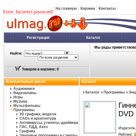
|
|
|
|
На главную
Корзина
Контакты
Error: Incorrect password!
Регистрация
Каталог
Мы рады приветствова
Найти:
Товаров в корзине: 0
Компьютерные диски
Каталог
Аудиокниги
Каталог
Программы
Энц
Видеоклипы
Игры
Музыка
Гинн
Мультфильмы
Программы
DVD 
3D графика, модели
CADs и архитектура
Антивирусы, утилиты, драйвера
ГИС, ПДД, Авто
Издатель
Графика
Рейтинг:
Звуковые программы и сэмплы