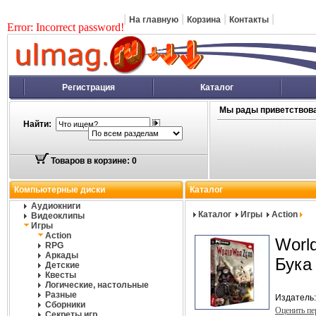
|
|
|
|
На главную
Корзина
Контакты
Error: Incorrect password!
Регистрация
Каталог
Мы рады приветствова
Найти:
Товаров в корзине: 0
Компьютерные диски
Каталог
Аудиокниги
Каталог
Игры
Action
Видеоклипы
Игры
Action
Worl
RPG
Аркады
Бука
Детские
Квесты
Логические, настольные
Разные
Издатель
Сборники
Оценить п
Секреты игр