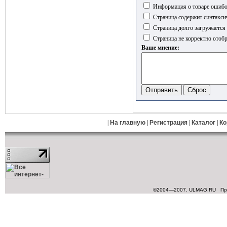
Информация о товаре ошиб
Страница содержит синтакси
Страница долго загружается
Страница не корректно отобр
Ваше мнение:
|
На главную
|
Регистрация
|
Каталог
|
Ко
©2004—2007. ULMAG.RU
Пр