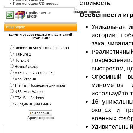
стоимость!
Портмоне для CD-плеера
компьютерные
Прайс-лист на
Особенности иг
диски
Уникальная и
Наш опрос
истории: поб
Какую игру 2005 года Вы считаете самой
неудачной?
заканчивалас
Brothers In Arms: Earned in Blood
Реалистичн
Half-Life 2
повреждений
Петька 6
Ночной дозор
выстрелом, це
MYST V: END OF AGES
Огромный в
Мор. Утопия
минометов 
The Fall. Последние дни мира
NFS: Most Wanted
используйте т
GTA: San Andreas
16 уникальны
ни одна из указанных
окопах и тр
военных фабр
Архив опросов
Удивительный