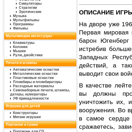
Симуляторы
Стратегии
ОПИСАНИЕ ИГР
Эротические
Музыка
Мультфильмы
На дворе уже 196
Программы
Фильмы
Первая мировая 
Мультимедиа аксессуары
барон Югенберг 
Клавиатуры
Колонки
истребив больше
Мышки
Рули, джойстики
Западных Респу
Печати и штампы
действий, а та
Автоматические оснастки
выводит свои вой
Металлические оснастки
Пластиковые оснастки
Пломбиры и пломбираторы
В качестве лейт
Расходные материалы
Самонаборные печати, штампы,
вы должны про
датеры, нумераторы
УФ принадлежности
уничтожить их, 
Игрушки для детей
вооружения. Во в
Конструкторы
Мягкие игрушки
в самое сердце 
Портмоне и сумки
сражаетесь, зав
Портмоне для CD