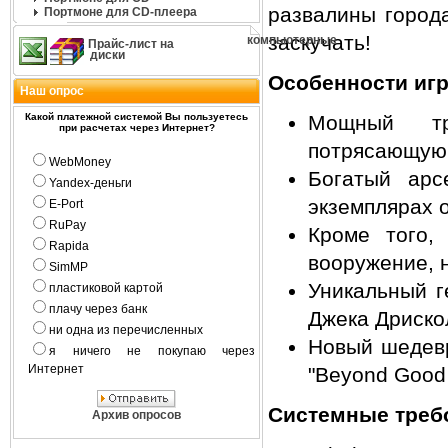
развалины города
Портмоне для CD-плеера
заскучать!
компьютерные
Прайс-лист на
диски
Особенности иг
Наш опрос
Какой платежной системой Вы пользуетесь
Мощный тр
при расчетах через Интернет?
потрясающую 
WebMoney
Богатый арс
Yandex-деньги
экземплярах 
E-Port
RuPay
Кроме того,
Rapida
вооружение, н
SimMP
Уникальный г
пластиковой картой
плачу через банк
Джека Дрискол
ни одна из перечисленных
Новый шедевр
я ничего не покупаю через
Интернет
"Beyond Good 
Системные треб
Архив опросов