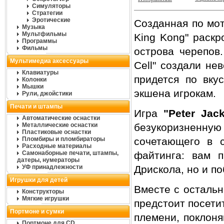
Симуляторы
Стратегии
Эротические
Созданная по мот
Музыка
Мультфильмы
King Kong" раск
Программы
Фильмы
острова черепов.
Мультимедиа аксессуары
Cell" создали не
Клавиатуры
придется по вку
Колонки
Мышки
экшена игрокам.
Рули, джойстики
Печати и штампы
Игра
"Peter Jac
Автоматические оснастки
Металлические оснастки
безукоризненну
Пластиковые оснастки
Пломбиры и пломбираторы
сочетающего в 
Расходные материалы
Самонаборные печати, штампы,
файтинга: вам п
датеры, нумераторы
УФ принадлежности
Дрискола, но и по
Игрушки для детей
Вместе с остальн
Конструкторы
Мягкие игрушки
предстоит посети
Портмоне и сумки
племени, поклоня
Портмоне для CD