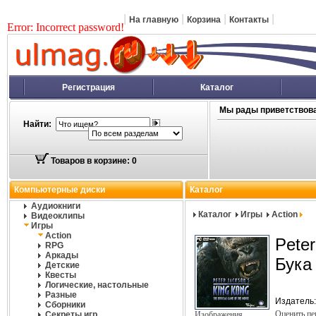
|
|
|
|
На главную
Корзина
Контакты
Error: Incorrect password!
Регистрация
Каталог
Мы рады приветствова
Найти:
Товаров в корзине: 0
Компьютерные диски
Каталог
Аудиокниги
Каталог
Игры
Action
Видеоклипы
Игры
Action
Peter
RPG
Аркады
Бука
Детские
Квесты
Логические, настольные
Разные
Издатель
Сборники
Оценить п
Секреты игр
Изображения