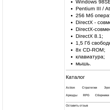
Windows 98SE
Pentium III / A
256 Мб опера
DirectX - сов
DirectX-совме
DirectX 8.1;
1,5 Гб свобод
8х CD-ROM;
клавиатура;
мышь.
Каталог
Action
Стратегии
Эро
Аркады
RPG
Сборники
Оставить отзыв