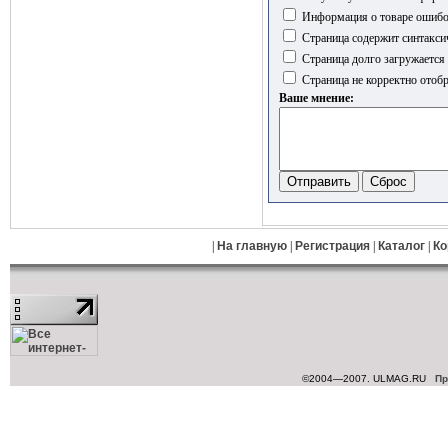
Информация о товаре ошиб
Страница содержит синтакси
Страница долго загружается
Страница не корректно отобр
Ваше мнение:
|
На главную
|
Регистрация
|
Каталог
|
Ко
©2004—2007. ULMAG.RU
Пр