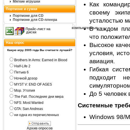
Мягкие игрушки
Как команди
Портмоне и сумки
своему экип
Портмоне для CD
усталостью м
Портмоне для CD-плеера
В каждом пла
компьютерные
Прайс-лист на
диски
что положите
Наш опрос
Высокое каче
Какую игру 2005 года Вы считаете лучшей?
условия, ист
авиация.
Brothers In Arms: Earned in Blood
Half-Life 2
Гибкая систе
Петька 6
подходит н
Ночной дозор
симуляторном
MYST V: END OF AGES
Мор. Утопия
До 5 человек 
The Fall. Последние дни мира
NFS: Most Wanted
Системные треб
GTA: San Andreas
ни одна из перечисленных
Windows 98/M
Архив опросов