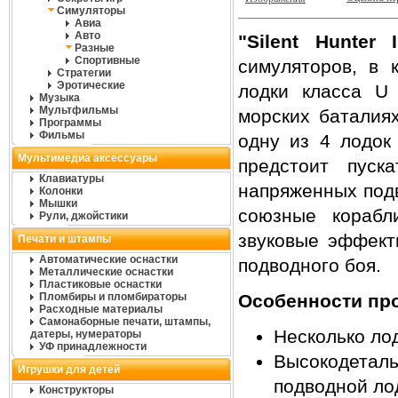
Симуляторы
Авиа
Авто
"Silent Hunter I
Разные
Спортивные
симуляторов, в 
Стратегии
Эротические
лодки класса U 
Музыка
Мультфильмы
морских баталия
Программы
Фильмы
одну из 4 лодок
Мультимедиа аксессуары
предстоит пуск
Клавиатуры
напряженных подв
Колонки
Мышки
союзные корабл
Рули, джойстики
звуковые эффект
Печати и штампы
Автоматические оснастки
подводного боя.
Металлические оснастки
Пластиковые оснастки
Пломбиры и пломбираторы
Особенности пр
Расходные материалы
Самонаборные печати, штампы,
Несколько лодо
датеры, нумераторы
УФ принадлежности
Высокодета
Игрушки для детей
подводной ло
Конструкторы