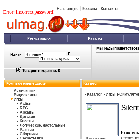
|
|
|
|
На главную
Корзина
Контакты
Error: Incorrect password!
Регистрация
Каталог
Мы рады приветствова
Найти:
Товаров в корзине: 0
Компьютерные диски
Каталог
Аудиокниги
Каталог
Игры
Симулято
Видеоклипы
Игры
Action
Silen
RPG
Аркады
Детские
Квесты
Логические, настольные
Разные
Издатель
Сборники
Оценить п
Секреты игр
Изображения