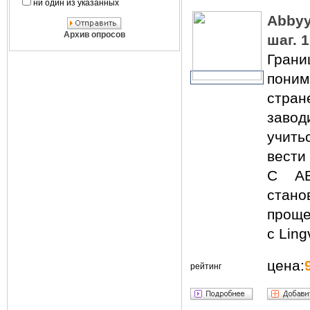
ни один из указанных
Abbyy
Архив опросов
шаг. 
Грани
пони
стра
завод
учить
вести
С AB
стан
проще
с Ling
цена:
рейтинг