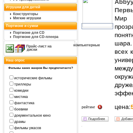
Abby
Игрушки для детей
Первы
Конструкторы
Мир 
Мягкие игрушки
прозр
Портмоне и сумки
Портмоне для CD
поня
Портмоне для CD-плеера
шара
компьютерные
Прайс-лист на
диски
всех 
унив
Наш опрос
между
Фильмы каких жанров Вы предпочитаете?
окр
исторические фильмы
друже
триллеры
комедии
эффек
мистика
фантастика
цена:
рейтинг
боевики
документальное кино
драмы
фильмы ужасов