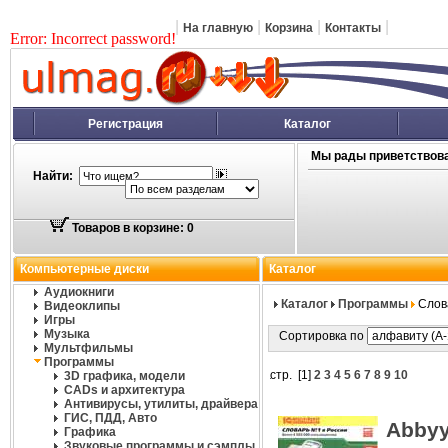
|
|
|
|
На главную
Корзина
Контакты
Error: Incorrect password!
Регистрация
Каталог
Мы рады приветствова
Найти:
Товаров в корзине: 0
Компьютерные диски
Каталог
Аудиокниги
Каталог
Программы
Слов
Видеоклипы
Игры
Музыка
Сортировка по
Мультфильмы
Программы
стр. [
1
]
2
3
4
5
6
7
8
9
10
3D графика, модели
CADs и архитектура
Антивирусы, утилиты, драйвера
ГИС, ПДД, Авто
Abbyy
Графика
Звуковые программы и сэмплы