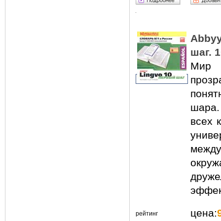
Abbyy
шаг. 
Мир 
прозр
поня
шара
всех 
унив
между
окр
друже
эффек
цена:
рейтинг