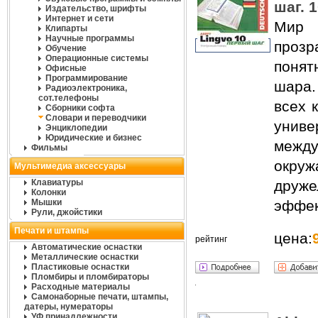
шаг. 
Издательство, шрифты
Интернет и сети
Мир 
Клипарты
Научные программы
прозр
Обучение
Операционные системы
поня
Офисные
Программирование
шара
Радиоэлектроника,
сот.телефоны
всех 
Сборники софта
Словари и переводчики
унив
Энциклопедии
Юридические и бизнес
между
Фильмы
окр
Мультимедиа аксессуары
Клавиатуры
друже
Колонки
Мышки
эффек
Рули, джойстики
Печати и штампы
цена:
рейтинг
Автоматические оснастки
Металлические оснастки
Пластиковые оснастки
Пломбиры и пломбираторы
Расходные материалы
Самонаборные печати, штампы,
датеры, нумераторы
УФ принадлежности