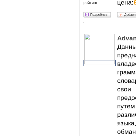
цена:
рейтинг
Advan
Данн
предн
влад
грам
слова
свои
предо
путем
разли
язык
обман