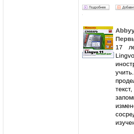
Abby
Первы
17 л
Lingv
инос
учит
проде
текс
запо
изме
соср
изуче