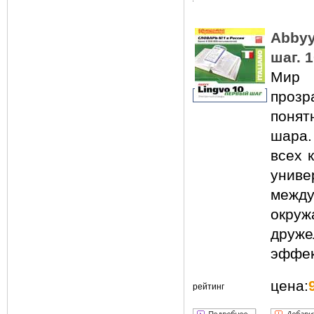
Abbyy
шаг. 
Мир 
прозр
поня
шара
всех 
унив
между
окр
друже
эффек
цена:
рейтинг