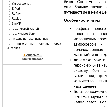
битве. Современные с
Yandex-деньги
еще больше жизни, 
E-Port
путешествие в нем еще
RuPay
Rapida
Особенности игры
SimMP
Графика нового
пластиковой картой
воплощена в пол
плачу через банк
живописным просто
ни одна из перечисленных
я ничего не покупаю через
атмосферой и к
Интернет
величественные
масштабом переда
Архив опросов
Динамика боя: В
геройских битв - 
систему боя с
заклинания, арт
количество так
насыщеннее!
Богатые возможно
режимах мультип
наполняется но