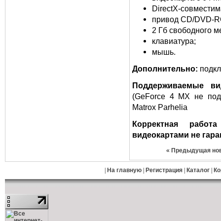
DirectX-совместим
привод CD/DVD-R
2 Гб свободного м
клавиатура;
мышь.
Дополнительно:
подклю
Поддерживаемые ви
(GeForce 4 MX не подд
Matrox Parhelia
Корректная работ
видеокартами не гара
«
Предыдущая но
|
На главную
|
Регистрация
|
Каталог
|
Ко