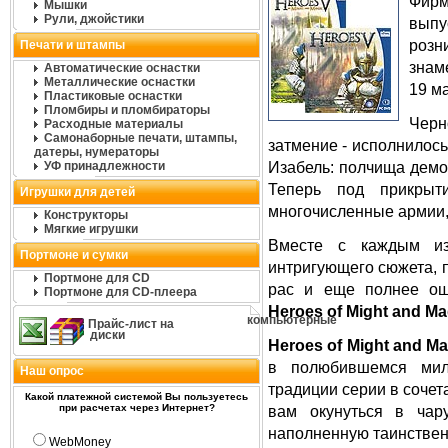
Фирм
Мышки
Рули, джойстики
вып
розн
Печати и штампы
знам
Автоматические оснастки
Металлические оснастки
19 м
Пластиковые оснастки
Пломбиры и пломбираторы
Чер
Расходные материалы
Самонаборные печати, штампы,
затмение - исполнилось
датеры, нумераторы
Изабель: полчища демон
УФ принадлежности
Теперь под прикрыт
Игрушки для детей
многочисленные армии,
Конструкторы
Мягкие игрушки
Вместе с каждым из
Портмоне и сумки
интригующего сюжета, 
Портмоне для CD
рас и еще полнее ощу
Портмоне для CD-плеера
Heroes of Might and Ma
компьютерные
Прайс-лист на
диски
Hеroes of Might and Ma
в полюбившемся мил
Наш опрос
традиции серии в сочет
Какой платежной системой Вы пользуетесь
при расчетах через Интернет?
вам окунуться в чар
наполненную таинствен
WebMoney