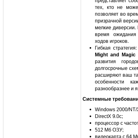
представляет соб
тех, кто не мож
позволяет во вре
призрачной верси
мелкие диверсии.
время ожидания
ходов игроков.
Гибкая стратегия
Might and Magic
развития город
долгосрочные схе
расширяют ваш та
особенности к
разнообразнее и я
Системные требован
Windows 2000/NT/
DirectX 9.0с;
процессор с частот
512 Мб ОЗУ;
видеокарта с 64 М