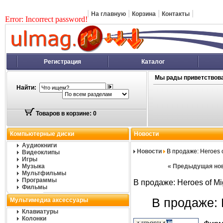
|
|
|
|
На главную
Корзина
Контакты
Error: Incorrect password!
Регистрация
Каталог
Мы рады приветствова
Найти:
Товаров в корзине: 0
Компьютерные диски
Новости
Аудиокниги
Новости
В продаже: Hеroes o
Видеоклипы
Игры
Музыка
«
Предыдущая но
Мультфильмы
Программы
В продаже: Hеroes of Mi
Фильмы
В продаже: 
Мультимедиа аксессуары
Клавиатуры
Колонки