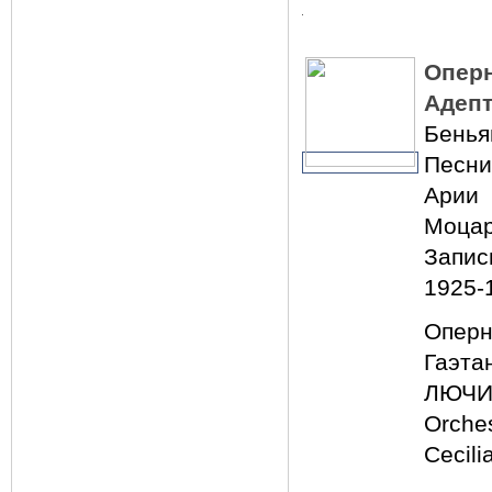
Опер
Адепт
Бенья
Песни
Арии 
Моцар
Запис
1925-
Оперн
Гаэта
ЛЮЧИ
Orche
Cecili