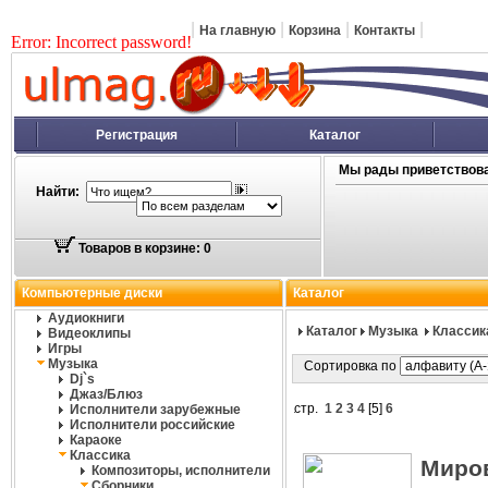
|
|
|
|
На главную
Корзина
Контакты
Error: Incorrect password!
Регистрация
Каталог
Мы рады приветствова
Найти:
Товаров в корзине: 0
Компьютерные диски
Каталог
Аудиокниги
Каталог
Музыка
Классик
Видеоклипы
Игры
Музыка
Сортировка по
Dj`s
Джаз/Блюз
стр.
1
2
3
4
[
5
]
6
Исполнители зарубежные
Исполнители российские
Караоке
Классика
Миров
Композиторы, исполнители
Сборники