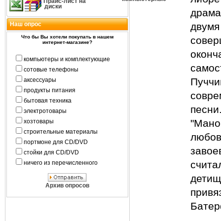
Прайс-лист на
диски
драм
Наш опрос
двумя
Что бы Вы хотели покупать в нашем
сов
интернет-магазине?
окон
компьютеры и комплектующие
самос
сотовые телефоны
Пуччи
аксессуары
продукты питания
совр
бытовая техника
песн
электротовары
"Мано
хозтовары
строительные материалы
любов
портмоне для CD/DVD
завое
стойки для CD/DVD
счита
ничего из перечисленного
дет
Архив опросов
прив
Батер