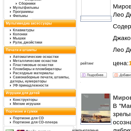
Сборники
Миров
Мультфильмы
Программы
Лео Д
Фильмы
Мультимедиа аксессуары
Содер
Клавиатуры
Колонки
Джако
Мышки
Рули, джойстики
Лео Д
Печати и штампы
Автоматические оснастки
Металлические оснастки
цена:
рейтинг
Пластиковые оснастки
Пломбиры и пломбираторы
Расходные материалы
Самонаборные печати, штампы,
датеры, нумераторы
УФ принадлежности
Игрушки для детей
Миров
Конструкторы
Мягкие игрушки
В "Ма
Портмоне и сумки
зрелы
Портмоне для CD
осоз
Портмоне для CD-плеера
либ
компьютерные