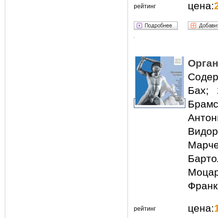
цена:
рейтинг
Орган
Содер
Бах; 
Брамс;
Анто
Видор
Марч
Барт
Моцар
Франк
цена:
рейтинг