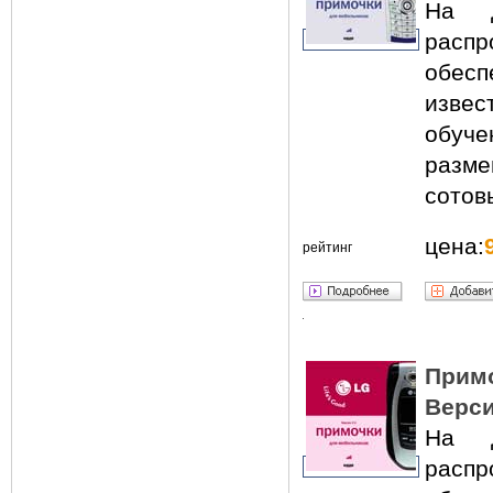
На д
расп
обесп
извес
обуч
разм
сотов
цена:
рейтинг
Прим
Верси
На д
расп