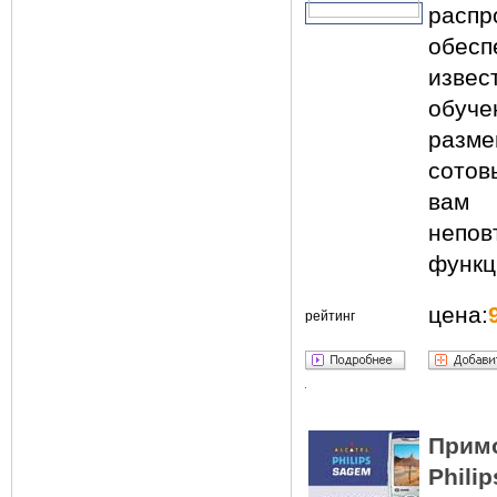
расп
обесп
извес
обуч
разм
сотов
вам
не
функц
цена:
рейтинг
Примо
Phili