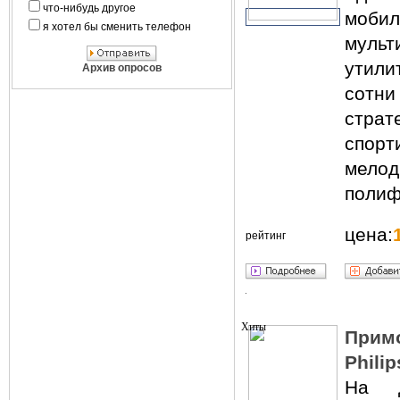
что-нибудь другое
моб
я хотел бы сменить телефон
мульт
утили
Архив опросов
сотн
страт
спорт
мелод
полиф
цена:
рейтинг
Примо
Phili
На д