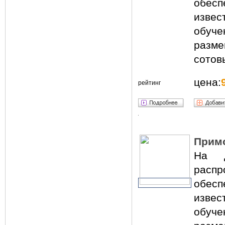
обесп
извес
обуч
разм
сотов
цена:
рейтинг
Примо
На д
расп
обесп
извес
обуч