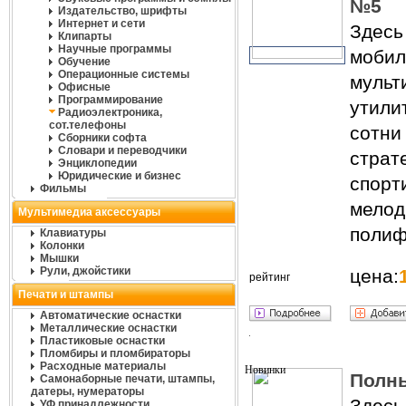
№5
Издательство, шрифты
Интернет и сети
Здесь
Клипарты
Научные программы
моб
Обучение
Операционные системы
мульт
Офисные
Программирование
утили
Радиоэлектроника,
сот.телефоны
сотн
Сборники софта
Словари и переводчики
страт
Энциклопедии
Юридические и бизнес
спорт
Фильмы
мелод
Мультимедиа аксессуары
полиф
Клавиатуры
Колонки
Мышки
Рули, джойстики
цена:
рейтинг
Печати и штампы
Автоматические оснастки
Металлические оснастки
Пластиковые оснастки
Пломбиры и пломбираторы
Расходные материалы
Полны
Самонаборные печати, штампы,
датеры, нумераторы
Здесь
УФ принадлежности