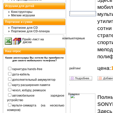
моб
Игрушки для детей
Конструкторы
мульт
Мягкие игрушки
утили
Портмоне и сумки
сотн
Портмоне для CD
Портмоне для CD-плеера
страт
компьютерные
Прайс-лист на
спорт
диски
мелод
Наш опрос
полиф
Какие аксессуары Вы хотели бы приобрести
для своего мобильного телефона?
цена:
рейтинг
гарнитура hands-free
дата-кабель
дополнительный аккумулятор
карту расширения памяти
чехол, кобуру, ремешок
автомобильное зарядное
Пол
устройство
SONY
мульти-симкарта (на несколько
номеров)
Здесь