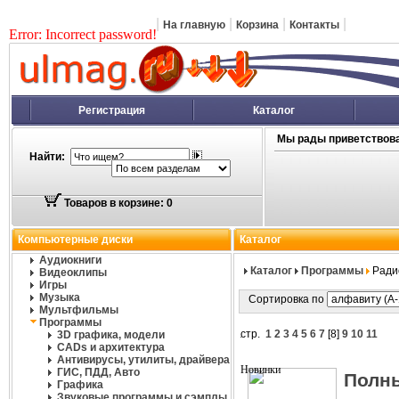
|
|
|
|
На главную
Корзина
Контакты
Error: Incorrect password!
Регистрация
Каталог
Мы рады приветствова
Найти:
Товаров в корзине: 0
Компьютерные диски
Каталог
Аудиокниги
Каталог
Программы
Ради
Видеоклипы
Игры
Музыка
Сортировка по
Мультфильмы
Программы
стр.
1
2
3
4
5
6
7
[
8
]
9
10
11
3D графика, модели
CADs и архитектура
Антивирусы, утилиты, драйвера
ГИС, ПДД, Авто
Полн
Графика
Звуковые программы и сэмплы