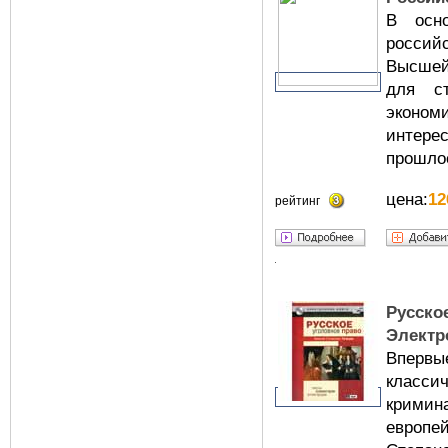
В осн
росси
Высшей
для ст
эконом
интер
прошло
цена:
12
рейтинг
Русск
Электр
Впервы
класс
кримин
европе