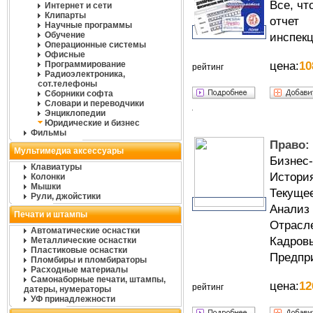
Все, чт
Интернет и сети
Клипарты
отчет
Научные программы
Обучение
инспекц
Операционные системы
Офисные
Программирование
цена:
10
рейтинг
Радиоэлектроника,
сот.телефоны
Сборники софта
Словари и переводчики
Энциклопедии
Юридические и бизнес
Фильмы
Право: 
Мультимедиа аксессуары
Бизнес-
Клавиатуры
Истори
Колонки
Мышки
Текуще
Рули, джойстики
Анализ
Печати и штампы
Отрасл
Автоматические оснастки
Кадров
Металлические оснастки
Пластиковые оснастки
Предпр
Пломбиры и пломбираторы
Расходные материалы
Самонаборные печати, штампы,
цена:
12
рейтинг
датеры, нумераторы
УФ принадлежности