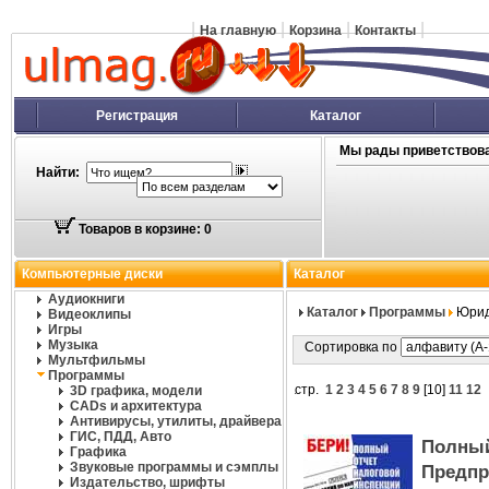
|
|
|
|
На главную
Корзина
Контакты
Регистрация
Каталог
Мы рады приветствова
Найти:
Товаров в корзине: 0
Компьютерные диски
Каталог
Аудиокниги
Каталог
Программы
Юрид
Видеоклипы
Игры
Музыка
Сортировка по
Мультфильмы
Программы
стр.
1
2
3
4
5
6
7
8
9
[
10
]
11
12
3D графика, модели
CADs и архитектура
Антивирусы, утилиты, драйвера
ГИС, ПДД, Авто
Полн
Графика
Звуковые программы и сэмплы
Предпр
Издательство, шрифты