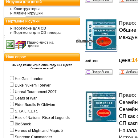
Игрушки для детей
Конструкторы
Мягкие игрушки
Портмоне и сумки
Право:
Портмоне для CD
Общие
Портмоне для CD-плеера
междуна
компьютерные
Прайс-лист на
диски
Наш опрос
цена:
14
рейтинг
Выход каких игр в 2006 году Вы ждете
больше всего?
HellGate London
Duke Nukem Forever
Unreal Tournament 2007
Право:
Gears of War
Семейн
Elder Scrolls IV Oblivion
Семейн
S.T.A.L.K.E.R.
СП как 
Rise of Nations: Rise of Legends
СП какп
BioShock
Начала
Heroes of Might and Magic 5
Источни
Supreme Commander