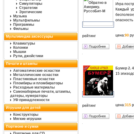
Симуляторы
Игра пост
Стратегии
Каждый ур
Эротические
бесполезн
Музыка
опасность 
Мультфильмы
Программы
Фильмы
цена:
90
ру
рейтинг
Мультимедиа аксессуары
Клавиатуры
Колонки
Мышки
Рули, джойстики
Печати и штампы
Бумер 2. 
Автоматические оснастки
15 эпизод
Металлические оснастки
Пластиковые оснастки
Пломбиры и пломбираторы
Расходные материалы
Самонаборные печати, штампы,
датеры, нумераторы
УФ принадлежности
цена:
315
р
рейтинг
Игрушки для детей
Конструкторы
Мягкие игрушки
Портмоне и сумки
Портмоне для CD