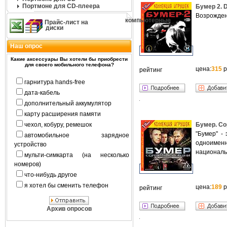
Портмоне для CD-плеера
Бумер 2. 
Возрожден
компьютерные
Прайс-лист на
диски
Наш опрос
Какие аксессуары Вы хотели бы приобрести
для своего мобильного телефона?
цена:
315
р
рейтинг
гарнитура hands-free
дата-кабель
дополнительный аккумулятор
карту расширения памяти
чехол, кобуру, ремешок
Бумер. Со
"Бумер" -
автомобильное зарядное
одноимен
устройство
национальн
мульти-симкарта (на несколько
номеров)
что-нибудь другое
я хотел бы сменить телефон
цена:
189
р
рейтинг
Архив опросов