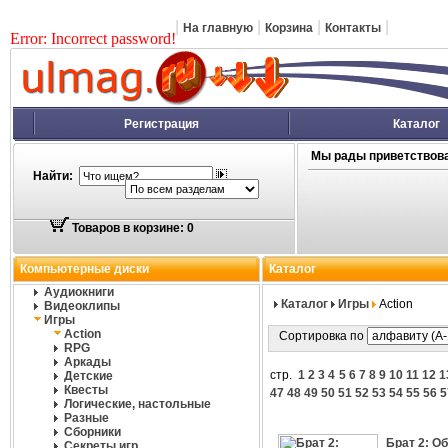
|
|
|
|
На главную
Корзина
Контакты
Error: Incorrect password!
Регистрация
Каталог
Мы рады приветствова
Найти:
Товаров в корзине: 0
Компьютерные диски
Каталог
Аудиокниги
Каталог
Игры
Action
Видеоклипы
Игры
Action
Сортировка по
RPG
Аркады
стр.
1
2
3
4
5
6
7
8
9
10
11
12
1
Детские
Квесты
47
48
49
50
51
52
53
54
55
56
5
Логические, настольные
Разные
Сборники
Брат 2: О
Секреты игр