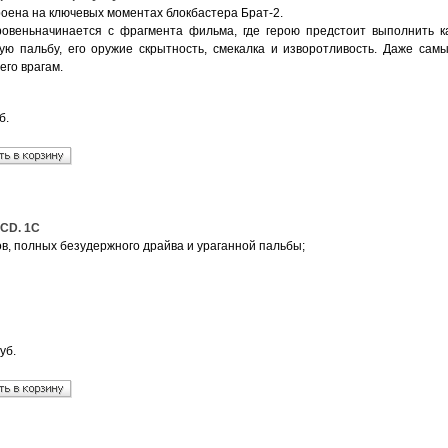
роена на ключевых моментах блокбастера Брат-2.
овеньначинается с фрагмента фильма, где герою предстоит выполнить к
ую пальбу, его оружие скрытность, смекалка и изворотливость. Даже са
его врагам.
б.
4CD. 1C
ов, полных безудержного драйва и ураганной пальбы;
уб.