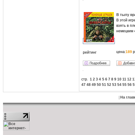
В тылу вр
В этой игр
взять в п
немецким 
цена:
189
р
рейтинг
стр.
1
2
3
4
5
6
7
8
9
10
11
12
1
47
48
49
50
51
52
53
54
55
56
5
|
На глав