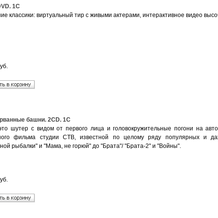
DVD. 1C
ие классики: виртуальный тир с живыми актерами, интерактивное видео высо
уб.
рванные башни. 2CD. 1C
 это шутер с видом от первого лица и головокружительные погони на авт
ного фильма студии СТВ, известной по целому ряду популярных и да
ой рыбалки" и "Мама, не горюй" до "Брата"/ "Брата-2" и "Войны".
уб.