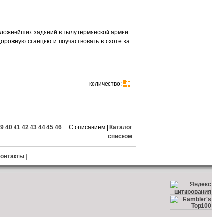
 сложнейших заданий в тылу германской армии:
дорожную станцию и поучаствовать в охоте за
количество:
39
40
41
42
43
44
45
46
С описанием
|
Каталог
списком
Контакты
|