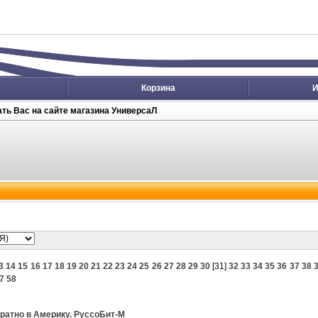
Корзина
И
ть Вас на сайте магазина УниверсаЛ
3
14
15
16
17
18
19
20
21
22
23
24
25
26
27
28
29
30
[
31
]
32
33
34
35
36
37
38
7
58
братно в Америку. РуссоБит-М