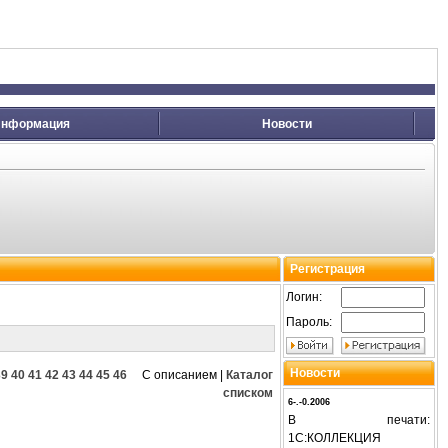
нформация
Новости
Регистрация
Логин:
Пароль:
Новости
39
40
41
42
43
44
45
46
С описанием
|
Каталог
списком
6-.-0.2006
В печати:
1С:КОЛЛЕКЦИЯ