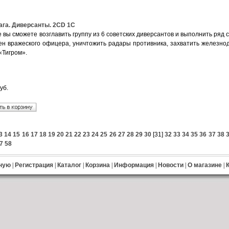
ага. Диверсанты. 2CD 1С
е вы сможете возглавить группу из 6 советских диверсантов и выполнить ряд
лен вражеского офицера, уничтожить радары противника, захватить железно
«Тигром».
уб.
3
14
15
16
17
18
19
20
21
22
23
24
25
26
27
28
29
30
[
31
]
32
33
34
35
36
37
38
7
58
ную
|
Регистрация
|
Каталог
|
Корзина
|
Информация
|
Новости
|
О магазине
|