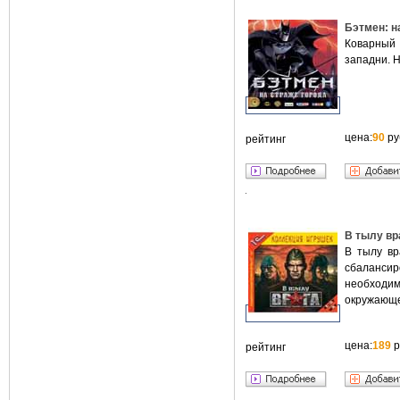
Бэтмен: н
Коварный 
западни. Н
цена:
90
ру
рейтинг
В тылу вр
В тылу вр
сбалансир
необходим
окружающе
цена:
189
р
рейтинг