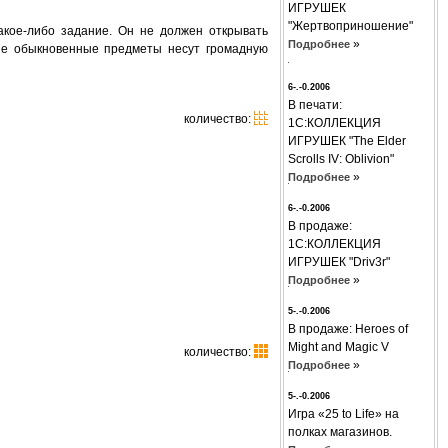
ИГРУШЕК
"Жертвоприношение"
акое-либо задание. Он не должен открывать
»
Подробнее
мые обыкновенные предметы несут громадную
6-.-0.2006
В печати:
количество:
1С:КОЛЛЕКЦИЯ
ИГРУШЕК "The Elder
Scrolls IV: Oblivion"
»
Подробнее
6-.-0.2006
В продаже:
1С:КОЛЛЕКЦИЯ
ИГРУШЕК "Driv3r"
»
Подробнее
5-.-0.2006
В продаже: Hеroes of
Might and Magic V
количество:
»
Подробнее
5-.-0.2006
Игра «25 to Life» на
полках магазинов.