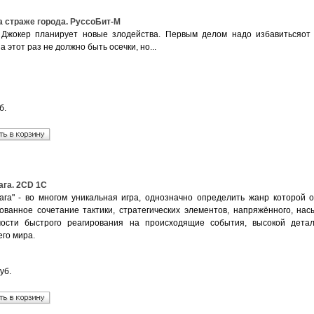
а страже города. РуссоБит-М
Джокер планирует новые злодейства. Первым делом надо избавитьсяот к
а этот раз не должно быть осечки, но...
б.
ага. 2CD 1С
ага" - во многом уникальная игра, однозначно определить жанр которой 
ованное сочетание тактики, стратегических элементов, напряжённого, на
ости быстрого реагирования на происходящие события, высокой детал
го мира.
уб.