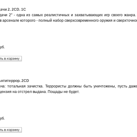
ачи 2. 2CD. 1C
дачи 2" - одна из самых реалистичных и захватывающих игр своего жанра
в арсенале которого - полный набор сверхсовременного оружия и сверхточно
уб.
Антитеррор. 2CD
ча: тотальная зачистка. Террористы должны быть уничтожены, пусть даже
цензия на отстрел выдана. Пощады не будет.
уб.