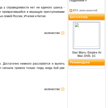
»
Подробнее
да у справедливости нет ни единого шанса -
RSS лента новостей
же превратившийся в кишащую преступниками
х семей России, Италии и Китая.
Бестселлер
количество:
Star Wars: Empire At
War. DVD. 1C
Рекомендуем
. Достаточно немного расслабится и выпить
сигнала тревоги только тогда, когда бой уже
количество: