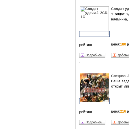
Солдат уд
"Солдат У
наемника, 
цена:
180
р
рейтинг
Спецназ. 
Ваша зада
открыт, ли
цена:
216
р
рейтинг