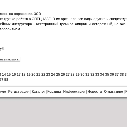
Огонь на поражение. 3CD
ые крутые ребята в СПЕЦНАЗЕ. В их арсенале все виды оружия и спецсредс
ейших инструктора - бесстрашный громила Хищник и осторожный, но оче
ерроризмом.
уб.
3
14
15
16
17
18
19
20
21
22
23
24
25
26
27
28
29
30
31
32
33
34
35
36
37
38
3
57
58
ную
|
Регистрация
|
Каталог
|
Корзина
|
Информация
|
Новости
|
О магазине
|