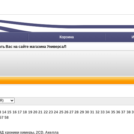
Корзина
И
ть Вас на сайте магазина УниверсаЛ
3
14
15
16
17
18
19
20
21
22
23
24
25
26
27
28
29
30
31
32
33
34
35
36
37
38
3
57
58
Д хроники химеры. 2CD. Акелла