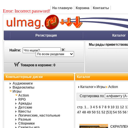
|
|
|
|
На главную
Корзина
Контакты
Error: Incorrect password!
Регистрация
Каталог
Мы рады приветствова
Найти:
Товаров в корзине: 0
Компьютерные диски
Каталог
Аудиокниги
Каталог
Игры
Action
Видеоклипы
Игры
Action
Сортировка по
RPG
Аркады
стр.
1
...
3
4
5
6
7
8
9
10
11
12
1
Детские
Квесты
47
48
49
50
51
52
[
53
]
54
55
56
Логические, настольные
Разные
Сборники
СКРАПЛЕН
Секреты игр