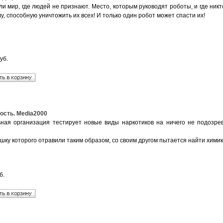
и мир, где людей не признают. Место, которым руководят роботы, и где никто
у, способную уничтожить их всех! И только один робот может спасти их!
уб.
ость. Media2000
ная организация тестирует новые виды наркотиков на ничего не подозре
шку которого отравили таким образом, со своим другом пытается найти химика
б.