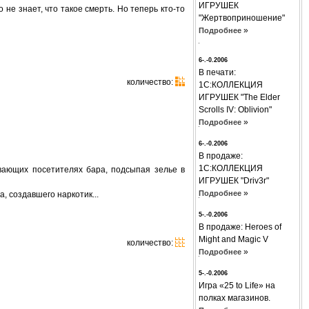
ИГРУШЕК
 не знает, что такое смерть. Но теперь кто-то
"Жертвоприношение"
»
Подробнее
6-.-0.2006
В печати:
количество:
1С:КОЛЛЕКЦИЯ
ИГРУШЕК "The Elder
Scrolls IV: Oblivion"
»
Подробнее
6-.-0.2006
В продаже:
1С:КОЛЛЕКЦИЯ
вающих посетителях бара, подсыпая зелье в
ИГРУШЕК "Driv3r"
»
Подробнее
, создавшего наркотик...
5-.-0.2006
В продаже: Hеroes of
Might and Magic V
количество:
»
Подробнее
5-.-0.2006
Игра «25 to Life» на
полках магазинов.