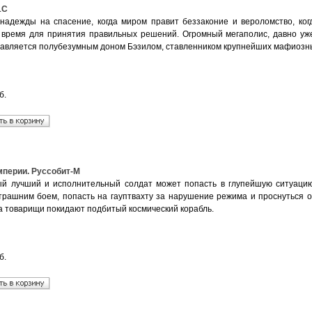
1С
 надежды на спасение, когда миром правит беззаконие и вероломство, ког
 время для принятия правильных решений. Огромный мегаполис, давно у
правляется полубезумным доном Бэзилом, ставленником крупнейших мафиозны
б.
перии. Руссобит-М
й лучший и исполнительный солдат может попасть в глупейшую ситуацию
трашним боем, попасть на гауптвахту за нарушение режима и проснуться от 
 а товарищи покидают подбитый космический корабль.
б.