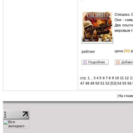
Спецназ. 
Они - сам
Два опытн
мировым т
цена:
252
р
рейтинг
стр.
1
...
3
4
5
6
7
8
9
10
11
12
1
47
48
49
50
51
52
[
53
]
54
55
56
|
На глав