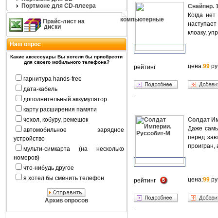
Портмоне для CD-плеера
Снайпер. 
Когда нет
компьютерные
Прайс-лист на
наступает
диски
клоаку, у
Наш опрос
Какие аксессуары Вы хотели бы приобрести
для своего мобильного телефона?
цена:
99
ру
рейтинг
гарнитура hands-free
дата-кабель
дополнительный аккумулятор
карту расширения памяти
чехол, кобуру, ремешок
Солдат Им
Даже самы
автомобильное зарядное
перед зав
устройство
проигран,
мульти-симкарта (на несколько
номеров)
что-нибудь другое
я хотел бы сменить телефон
цена:
99
ру
рейтинг
Архив опросов