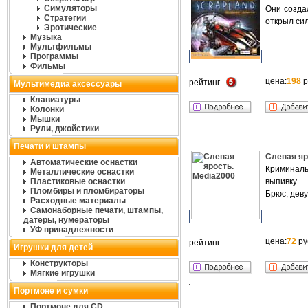
Симуляторы
Они создал
Стратегии
открыл сил
Эротические
Музыка
Мультфильмы
Программы
Фильмы
цена:
198
р
рейтинг
Мультимедиа аксессуары
Клавиатуры
Колонки
Мышки
Рули, джойстики
Печати и штампы
Слепая яр
Автоматические оснастки
Криминаль
Металлические оснастки
Пластиковые оснастки
выпивку.
Пломбиры и пломбираторы
Брюс, деву
Расходные материалы
Самонаборные печати, штампы,
датеры, нумераторы
УФ принадлежности
цена:
72
ру
рейтинг
Игрушки для детей
Конструкторы
Мягкие игрушки
Портмоне и сумки
Портмоне для CD