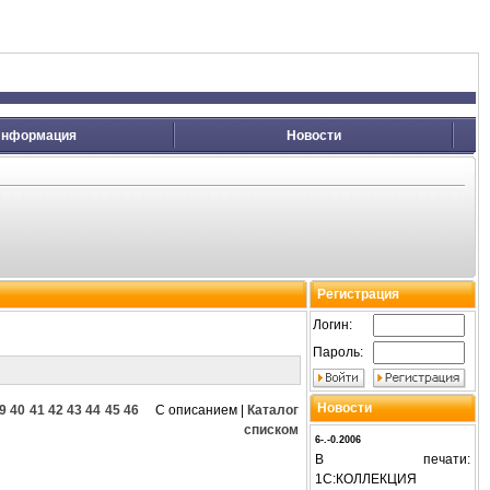
нформация
Новости
Регистрация
Логин:
Пароль:
Новости
9
40
41
42
43
44
45
46
С описанием
|
Каталог
списком
6-.-0.2006
В печати:
1С:КОЛЛЕКЦИЯ