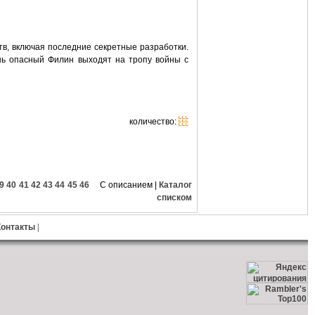
тв, включая последние секретные разработки.
нь опасный Филин выходят на тропу войны с
количество:
9
40
41
42
43
44
45
46
С описанием
|
Каталог
списком
Контакты
|