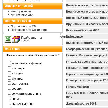
Воинское искусство и путь в
Игрушки для детей
Конструкторы
Воинское искусство и путь в
Мягкие игрушки
Восточный танец. 2CD. Новы
Портмоне и сумки
Врубель М.А. Живопись, во
Портмоне для CD
Портмоне для CD-плеера
Все отели России 2004
компьютерные
Всё о сексе
Прайс-лист на
диски
Вышивка крестом. Новый ди
Наш опрос
Географическая энциклопед
Фильмы каких жанров Вы предпочитаете?
Гиннесс.Мировые рекорды 
Гитара: 31 урок с компьюте
исторические фильмы
Гоголь Н.В. Полное энцикло
триллеры
комедии
Гороскоп на каждый день 20
мистика
Гравюра. фильм первый. D
фантастика
Грибы. MediaArt
боевики
Гумилёв Н.С. Полное энцик
документальное кино
BOX
драмы
Дальний восток 2003.
фильмы ужасов