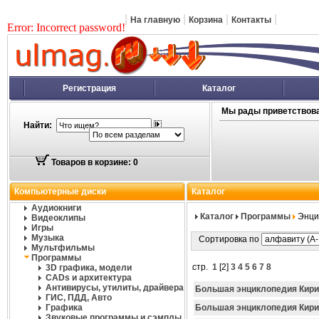
|
|
|
|
На главную
Корзина
Контакты
Error: Incorrect password!
Регистрация
Каталог
Мы рады приветствова
Найти:
Товаров в корзине: 0
Компьютерные диски
Каталог
Аудиокниги
Каталог
Программы
Энци
Видеоклипы
Игры
Музыка
Сортировка по
Мультфильмы
Программы
стр.
1
[
2
]
3
4
5
6
7
8
3D графика, модели
CADs и архитектура
Антивирусы, утилиты, драйвера
Большая энциклопедия Кирил
ГИС, ПДД, Авто
Графика
Большая энциклопедия Кири
Звуковые программы и сэмплы