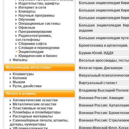
Большая энциклопедия Кири
Издательство, шрифты
Интернет и сети
Большая энциклопедия Кири
Клипарты
Научные программы
Большая энциклопедия Кирил
Обучение
Операционные системы
Большая энциклопедия Ки
Офисные
издание
Программирование
Радиоэлектроника,
Большая энциклопедия пут
сот.телефоны
Сборники софта
Бронетехника и артиллерия.
Словари и переводчики
Энциклопедии
Буркин Юлий. ИДДК
Юридические и бизнес
Фильмы
Веселые кроссворды, тесты,
Мультимедиа аксессуары
Вехи истории. Дискавери
Клавиатуры
Визуальный психологический
Колонки
Мышки
Виртуальный стилист
Рули, джойстики
Владимир Высоцкий Полное 
Печати и штампы
Военная Россия: Авиация
Автоматические оснастки
Металлические оснастки
Военная Россия: Артиллери
Пластиковые оснастки
Пломбиры и пломбираторы
Военная Россия: Бронетехн
Расходные материалы
Самонаборные печати, штампы,
Военная Россия: Стрелково
датеры, нумераторы
Военно-Морской Флот. Korax
УФ принадлежности