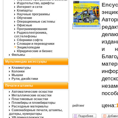
Издательство, шрифты
Encyc
Интернет и сети
Клипарты
энци
Научные программы
Обучение
Автор
Операционные системы
Офисные
редак
Программирование
Радиоэлектроника,
дела
сот.телефоны
Сборники софта
издан
Словари и переводчики
Энциклопедии
и на
Юридические и бизнес
Фильмы
Благ
Мультимедиа аксессуары
мате
Клавиатуры
инфор
Колонки
Мышки
детс
Рули, джойстики
неза
Печати и штампы
Автоматические оснастки
пособ
Металлические оснастки
Пластиковые оснастки
Пломбиры и пломбираторы
цена:
рейтинг
Расходные материалы
Самонаборные печати, штампы,
датеры, нумераторы
УФ принадлежности