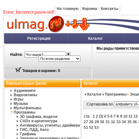
|
|
|
|
На главную
Корзина
Контакты
Error: Incorrect password!
Регистрация
Каталог
Мы рады приветствова
Найти:
Товаров в корзине: 0
Компьютерные диски
Каталог
Аудиокниги
Каталог
Программы
Энци
Видеоклипы
Игры
Музыка
Сортировка по
Мультфильмы
Программы
стр.
1
2
[
3
]
4
5
6
7
8
9
10
11
12
3D графика, модели
CADs и архитектура
27
28
29
30
31
32
33
34
35
36
Антивирусы, утилиты, драйвера
51
52
53
ГИС, ПДД, Авто
Графика
Звуковые программы и сэмплы