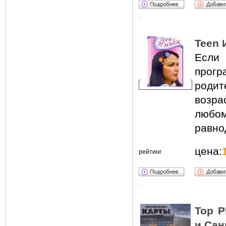
Teen 
Если 
прогр
роди
возра
любом
равно
цена:
рейтинг
Top P
и Сан