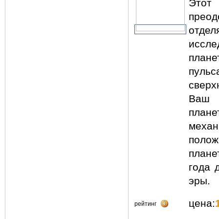
Этот
прео
отдел
иссл
плане
пульс
сверх
Ваш 
плане
меха
полож
плане
года 
эры.
цена:
рейтинг