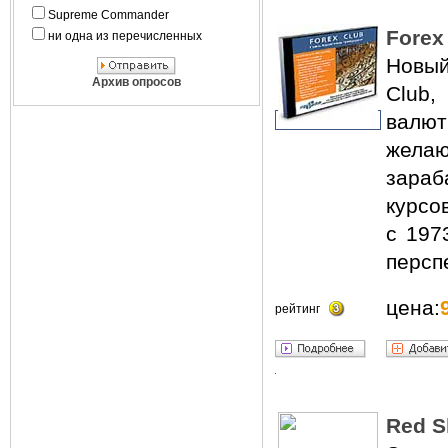
Supreme Commander
Forex
ни одна из перечисленных
Новы
Архив опросов
Club
валю
жела
зара
курсо
с 197
персп
цена:
рейтинг
Red Sh