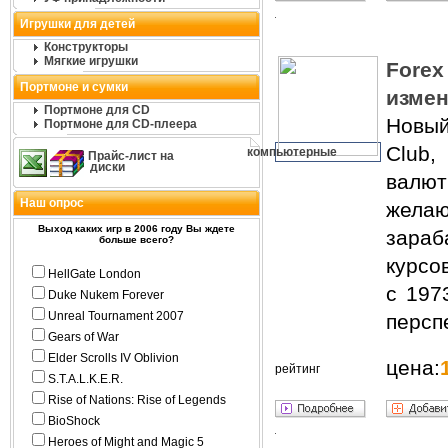
Игрушки для детей
Конструкторы
Мягкие игрушки
Forex
Портмоне и сумки
измен
Портмоне для CD
Новы
Портмоне для CD-плеера
Club
компьютерные
Прайс-лист на
диски
валю
Наш опрос
жела
Выход каких игр в 2006 году Вы ждете
зара
больше всего?
курсо
HellGate London
с 197
Duke Nukem Forever
Unreal Tournament 2007
персп
Gears of War
Elder Scrolls IV Oblivion
цена:
рейтинг
S.T.A.L.K.E.R.
Rise of Nations: Rise of Legends
BioShock
Heroes of Might and Magic 5