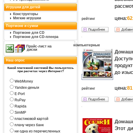
рассмот
Игрушки для детей
Конструкторы
цена:
62
Мягкие игрушки
рейтинг
Портмоне и сумки
Портмоне для CD
Портмоне для CD-плеера
компьютерные
Прайс-лист на
диски
Домашн
Доступ
Наш опрос
продукт
Какой платежной системой Вы пользуетесь
при расчетах через Интернет?
до изы
WebMoney
цена:
81
Yandex-деньги
рейтинг
E-Port
RuPay
Rapida
SimMP
пластиковой картой
Домашн
плачу через банк
Этот ди
ни одна из перечисленных