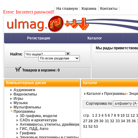
|
|
|
|
На главную
Корзина
Контакты
Error: Incorrect password!
Регистрация
Каталог
Мы рады приветствова
Найти:
Товаров в корзине: 0
Компьютерные диски
Каталог
Аудиокниги
Каталог
Программы
Энци
Видеоклипы
Игры
Музыка
Сортировка по
Мультфильмы
Программы
стр.
1
2
3
4
5
6
7
8
9
10
11
12
3D графика, модели
CADs и архитектура
27
28
29
30
31
32
33
34
35
36
Антивирусы, утилиты, драйвера
51
52
53
ГИС, ПДД, Авто
Графика
Звуковые программы и сэмплы