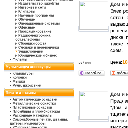
Издательство, шрифты
Дом и и
Интернет и сети
Электр
Клипарты
Научные программы
сотен 
Обучение
Операционные системы
выдаю
Офисные
решени
Программирование
Радиоэлектроника,
диске 
сот.телефоны
также 
Сборники софта
Словари и переводчики
схем.
Энциклопедии
Юридические и бизнес
Фильмы
цена:
10
рейтинг
Мультимедиа аксессуары
Клавиатуры
Колонки
Мышки
Рули, джойстики
Печати и штампы
Дом и и
Автоматические оснастки
Предла
Металлические оснастки
"Дом и
Пластиковые оснастки
Пломбиры и пломбираторы
тщател
Расходные материалы
Самонаборные печати, штампы,
интер
датеры, нумераторы
высок
УФ принадлежности