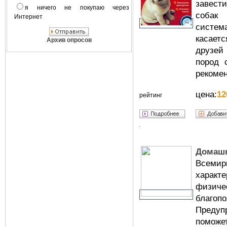
завест
я ничего не покупаю через
собак
Интернет
систем
касае
Архив опросов
друзей
пород 
рекомен
цена:
12
рейтинг
Домашн
Всемир
характ
физич
благопо
Предуп
помо