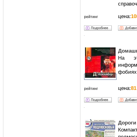
справоч
цена:
10
рейтинг
Домашн
На эт
информа
фобиях
цена:
81
рейтинг
Дороги
Компакт
подмо