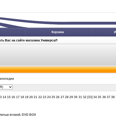
Корзина
И
ть Вас на сайте магазина УниверсаЛ
клопедии
3
14
15
16
17
18
19
20
21
22
23
24
25
26
27
28
29
30
31
32
[
33
]
34
35
36
37
38
Фильм второй. DVD BOX