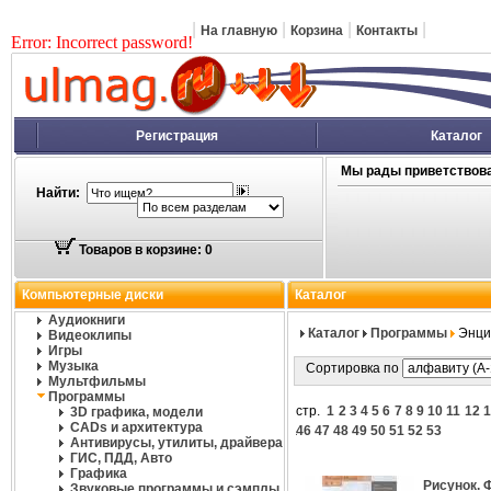
|
|
|
|
На главную
Корзина
Контакты
Error: Incorrect password!
Регистрация
Каталог
Мы рады приветствова
Найти:
Товаров в корзине: 0
Компьютерные диски
Каталог
Аудиокниги
Каталог
Программы
Энци
Видеоклипы
Игры
Музыка
Сортировка по
Мультфильмы
Программы
стр.
1
2
3
4
5
6
7
8
9
10
11
12
1
3D графика, модели
CADs и архитектура
46
47
48
49
50
51
52
53
Антивирусы, утилиты, драйвера
ГИС, ПДД, Авто
Графика
Рисунок. 
Звуковые программы и сэмплы