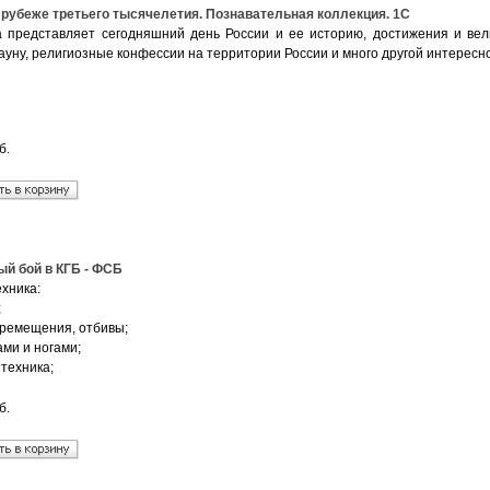
 рубеже третьего тысячелетия. Познавательная коллекция. 1С
 представляет сегодняшний день России и ее историю, достижения и вели
ауну, религиозные конфессии на территории России и много другой интерес
б.
й бой в КГБ - ФСБ
хника:
;
еремещения, отбивы;
ми и ногами;
техника;
б.