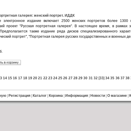
ортретная галерея: женский портрет. ИДДК
 электронное издание включает 2500 женских портретов более 1300 п
кий проект "Русская портретная галерея". В настоящее время, в рамках э
 Предполагается также издание ряда дисков специализированного характе
еский портрет", "Портретная галерея русских государственных и военных дея
б.
3
14
15
16
17
18
19
20
21
22
23
24
25
26
27
28
29
30
31
32
[
33
]
34
35
36
37
38
ную
|
Регистрация
|
Каталог
|
Корзина
|
Информация
|
Новости
|
О магазине
|