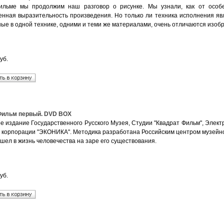
льме мы продолжим наш разговор о рисунке. Мы узнали, как от особе
енная выразительность произведения. Но только ли техника исполнения яв
ые в одной технике, одними и теми же материалами, очень отличаются изоб
уб.
Фильм первый. DVD BOX
е издание Государственного Русского Музея, Студии "Квадрат Фильм", Элек
 корпорации "ЭКОНИКА". Методика разработана Российским центром музейной
шел в жизнь человечества на заре его существования.
уб.