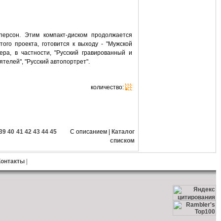
ерсон. Этим компакт-диском продолжается
того проекта, готовится к выходу - "Мужской
ра, в частности, "Русский гравированный и
телей", "Русский автопортрет".
количество:
39
40
41
42
43
44
45
С описанием
|
Каталог
списком
Контакты
|