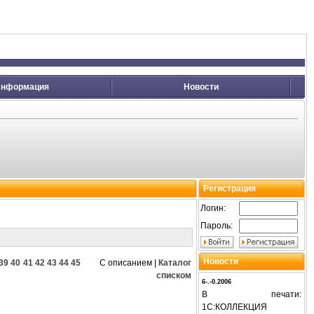
нформация
Новости
Регистрация
Логин:
Пароль:
Новости
39
40
41
42
43
44
45
С описанием
|
Каталог
списком
6-.-0.2006
В печати:
1С:КОЛЛЕКЦИЯ