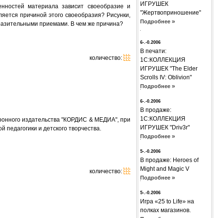
ИГРУШЕК
нностей материала зависит своеобразие и
"Жертвоприношение"
ляется причиной этого своеобразия? Рисунки,
»
Подробнее
разительными приемами. В чем же причина?
6-.-0.2006
В печати:
количество:
1С:КОЛЛЕКЦИЯ
ИГРУШЕК "The Elder
Scrolls IV: Oblivion"
»
Подробнее
6-.-0.2006
В продаже:
1С:КОЛЛЕКЦИЯ
тронного издательства "КОРДИС & МЕДИА", при
ИГРУШЕК "Driv3r"
 педагогики и детского творчества.
»
Подробнее
5-.-0.2006
В продаже: Hеroes of
Might and Magic V
количество:
»
Подробнее
5-.-0.2006
Игра «25 to Life» на
полках магазинов.