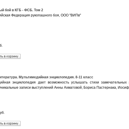
й бой в КГБ - ФСБ. Том 2
йская Федерация рукопашного боя, ООО "ВИПв"
б.
итература. Мультимедийная энциклопедия. 8-11 класс
ийная энциклопедия дает возможность услышать стихи замечательных р
уникальные записи выступлений Анны Ахматовой, Бориса Пастернака, Иосифа
уб.