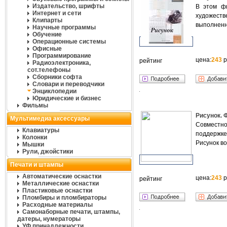
Издательство, шрифты
В этом фи
Интернет и сети
художеств
Клипарты
выполненн
Научные программы
Обучение
Операционные системы
Офисные
Программирование
цена:
243
р
рейтинг
Радиоэлектроника,
сот.телефоны
Сборники софта
Словари и переводчики
Энциклопедии
Юридические и бизнес
Фильмы
Рисунок. 
Мультимедиа аксессуары
Совместно
Клавиатуры
поддержке
Колонки
Рисунок во
Мышки
Рули, джойстики
Печати и штампы
Автоматические оснастки
цена:
243
р
рейтинг
Металлические оснастки
Пластиковые оснастки
Пломбиры и пломбираторы
Расходные материалы
Самонаборные печати, штампы,
датеры, нумераторы
УФ принадлежности