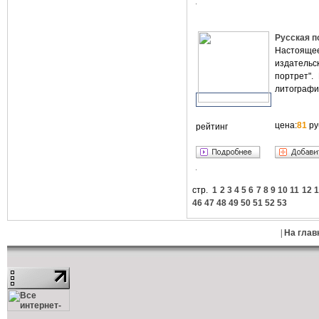
Русская п
Настоящее
издательс
портрет".
литографич
цена:
81
ру
рейтинг
стр.
1
2
3
4
5
6
7
8
9
10
11
12
1
46
47
48
49
50
51
52
53
|
На глав