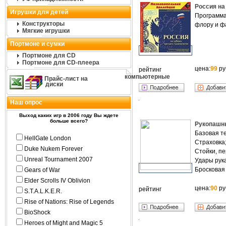
Россия на
Игрушки для детей
Программа
Конструкторы
флору и ф
Мягкие игрушки
Портмоне и сумки
Портмоне для CD
Портмоне для CD-плеера
цена:
99
ру
рейтинг
компьютерные
Прайс-лист на
диски
Наш опрос
Выход каких игр в 2006 году Вы ждете
больше всего?
Рукопашны
Базовая те
HellGate London
Страховка
Duke Nukem Forever
Стойки, п
Unreal Tournament 2007
Удары рука
Бросковая 
Gears of War
Elder Scrolls IV Oblivion
цена:
90
ру
рейтинг
S.T.A.L.K.E.R.
Rise of Nations: Rise of Legends
BioShock
Heroes of Might and Magic 5