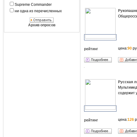
Supreme Commander
Рукопашны
ни одна из перечисленных
Общеросси
Архив опросов
цена:
90
ру
рейтинг
Русская л
Мультимед
содержит 
цена:
126
р
рейтинг