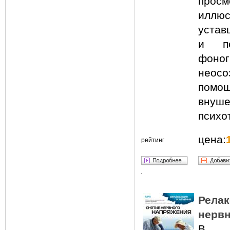
прос
иллюс
устав
и по
фоног
неос
помо
внуш
психо
цена:
рейтинг
Рела
нервн
В п