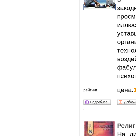
зако
прос
иллюс
уста
орган
тех
возде
фабу
психо
цена:
рейтинг
Религ
На ди