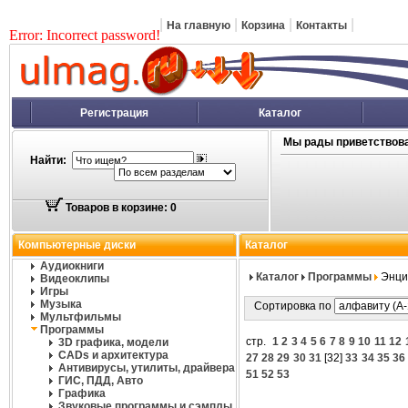
|
|
|
|
На главную
Корзина
Контакты
Error: Incorrect password!
Регистрация
Каталог
Мы рады приветствова
Найти:
Товаров в корзине: 0
Компьютерные диски
Каталог
Аудиокниги
Каталог
Программы
Энци
Видеоклипы
Игры
Музыка
Сортировка по
Мультфильмы
Программы
стр.
1
2
3
4
5
6
7
8
9
10
11
12
3D графика, модели
CADs и архитектура
27
28
29
30
31
[
32
]
33
34
35
36
Антивирусы, утилиты, драйвера
51
52
53
ГИС, ПДД, Авто
Графика
Звуковые программы и сэмплы