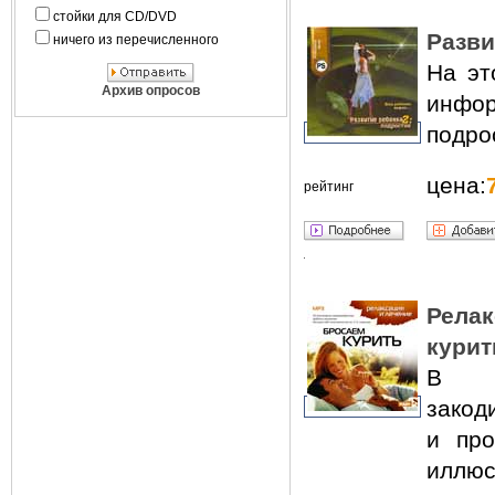
стойки для CD/DVD
Разви
ничего из перечисленного
На эт
Архив опросов
инфор
подро
цена:
рейтинг
Рела
курит
В п
закод
и про
иллюс