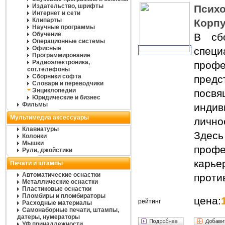
Издательство, шрифты
Псих
Интернет и сети
Клипарты
Корпу
Научные программы
Обучение
В сбо
Операционные системы
Офисные
специ
Программирование
Радиоэлектроника,
проф
сот.телефоны
Сборники софта
пред
Словари и переводчики
Энциклопедии
посвя
Юридические и бизнес
Фильмы
индив
Мультимедиа аксессуары
лично
Клавиатуры
Зде
Колонки
Мышки
проф
Рули, джойстики
карье
Печати и штампы
Автоматические оснастки
проти
Металлические оснастки
Пластиковые оснастки
Пломбиры и пломбираторы
цена:
рейтинг
Расходные материалы
Самонаборные печати, штампы,
датеры, нумераторы
УФ принадлежности