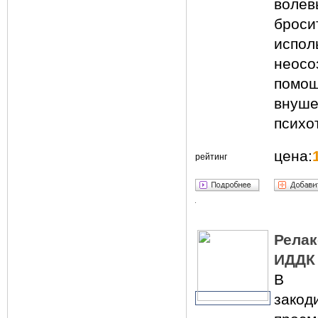
волев
брос
исп
неос
помо
внуш
психо
цена:
рейтинг
Релак
ИДДК
В п
зако