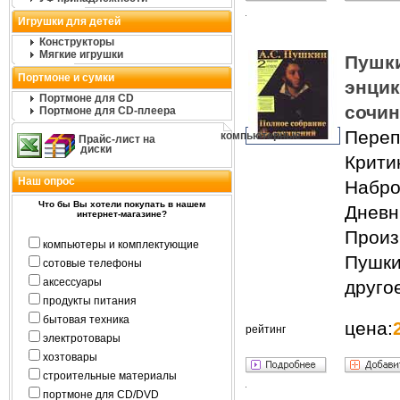
Игрушки для детей
Конструкторы
Мягкие игрушки
Пу
Портмоне и сумки
энци
Портмоне для CD
сочин
Портмоне для CD-плеера
Переп
компьютерные
Прайс-лист на
диски
Крити
Наш опрос
Набро
Что бы Вы хотели покупать в нашем
Дневн
интернет-магазине?
Прои
компьютеры и комплектующие
Пушки
сотовые телефоны
аксессуары
другое
продукты питания
бытовая техника
цена:
рейтинг
электротовары
хозтовары
строительные материалы
портмоне для CD/DVD